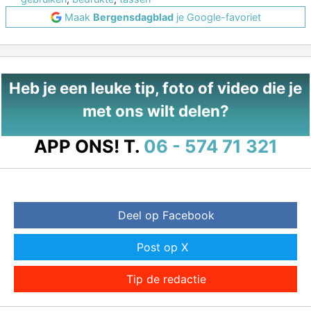
Maak
Bergensdagblad
je Google-favoriet
Heb je een leuke tip, foto of video die je
met ons wilt delen?
APP ONS!
T.
06 - 574 71 321
Deel op Facebook
Post op X
Tip de redactie