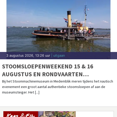
3 augustus 2026, 13:26 uur
| uitgaan
STOOMSLOEPENWEEKEND 15 & 16
AUGUSTUS EN RONDVAARTEN
IJSSELMEER
Bij het Stoommachinemuseum in Medemblik meren tijdens het nautisch
evenement een groot aantal authentieke stoomsloepen af aan de
museumsteiger. Het [...]