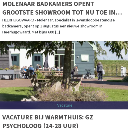
Alkmaarse binnenstad weer volledig in het teken van livemuziek tijdens
Alkmaar Live [...]
29 juli 2026, 17:06 uur
| uitgaan
VRIJDAG 31 JULI FREAKY FRIDAY
FLUITKETEL DJ NAMMEN NAV
BERGEN - Beste dansers en danseressen. Deze vrijdag is weer tijd om
je stoutste schoenen aan te trekken en die dansvloer te betreden.