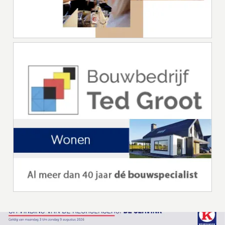
Vacature
VACATURE BIJ WARMTHUIS:
WOONZORGHELPENDE 12-24 UUR
Heb je altijd al willen zorgen voor mensen met dementie op een plek
waar zij nog kunnen genieten van het leven? Waar zij veel vrijheid
ervaren? Waar [...]