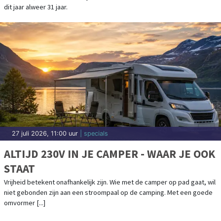
Betty and the Boogiemen met Joni
Mitchell’s ‘Mingus’ in het Vredeskerkje in
Bergen aan Zee
Droogte: HHNK doet oproep om zuinig te
doen met water en bereidt verdere
maatregelen voor
De Wateratlas van Noord-Holland geeft
inzicht in onze relatie met water
Alkmaar Live Weekend sluit af met gratis
concert van The Grand East