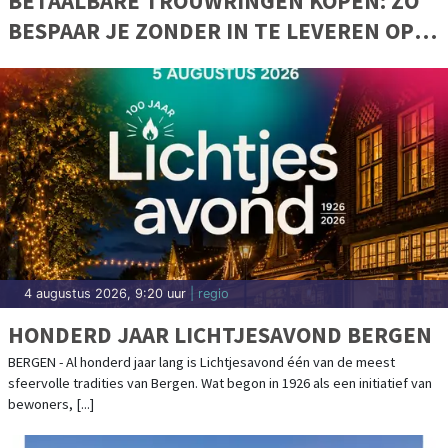
BETAALBARE TROUWRINGEN KOPEN: ZO
BESPAAR JE ZONDER IN TE LEVEREN OP
KWALITEIT
4 augustus 2026, 9:20 uur
| regio
HONDERD JAAR LICHTJESAVOND BERGEN
BERGEN - Al honderd jaar lang is Lichtjesavond één van de meest
sfeervolle tradities van Bergen. Wat begon in 1926 als een initiatief van
bewoners, [...]