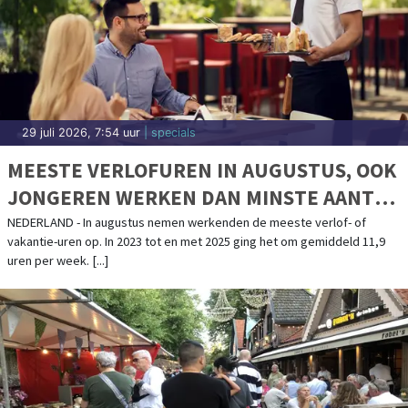
28 juli 2026, 11:12 uur
| sport
CALVIN STENGS KEERT TERUG BIJ AZ
ALKMAAR - Calvin Stengs keert terug naar de club waar zijn profcarrière
begon. Vijf jaar na zijn vertrek bij AZ heeft de 27-jarige middenvelder
annex [...]
28 juli 2026, 10:51 uur
| uitgaan