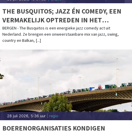
27 juli 2026, 11:00 uur
| specials
ALTIJD 230V IN JE CAMPER - WAAR JE OOK
STAAT
Vrijheid betekent onafhankelijk zijn. Wie met de camper op pad gaat, wil
niet gebonden zijn aan een stroompaal op de camping. Met een goede
omvormer [...]