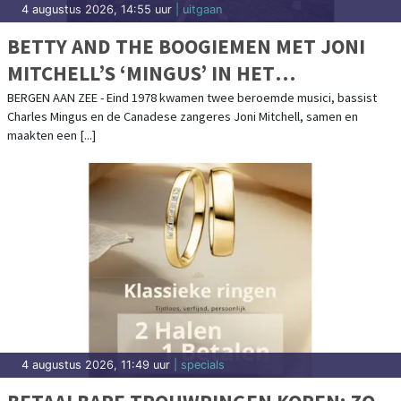
4 augustus 2026, 14:55 uur
| uitgaan
BETTY AND THE BOOGIEMEN MET JONI
MITCHELL’S ‘MINGUS’ IN HET
VREDESKERKJE IN BERGEN AAN ZEE
BERGEN AAN ZEE - Eind 1978 kwamen twee beroemde musici, bassist
Charles Mingus en de Canadese zangeres Joni Mitchell, samen en
maakten een [...]
4 augustus 2026, 11:49 uur
| specials