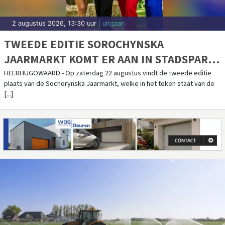
31 juli 2026, 9:02 uur
| regio
WIL JE LEREN TEKENEN OF
PORTRETTEKENEN?
ALKMAAR/SCHOORL - Inge Koetzier van Hooff start eind augustus met
twee nieuwe inspirerende cursussen in Alkmaar en Schoorl.
31 juli 2026, 7:31 uur
| specials
MOLENAAR BADKAMERS OPENT