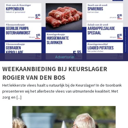
2 augustus 2026, 21:58 uur
| sport
AZ OVERTUIGT TEGEN TIENTAL PSV EN
VEROVERT JOHAN CRUIJFF SCHAAL
EINDHOVEN – AZ heeft het nieuwe seizoen geopend met een prijs. Na
de winst van de KNVB-beker legde de ploeg van trainer Leeroy Echteld
ook beslag op [...]