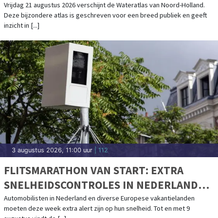
WATER
Vrijdag 21 augustus 2026 verschijnt de Wateratlas van Noord-Holland.
Deze bijzondere atlas is geschreven voor een breed publiek en geeft
inzicht in [...]
3 augustus 2026, 11:00 uur
| 112
FLITSMARATHON VAN START: EXTRA
SNELHEIDSCONTROLES IN NEDERLAND
EN POPULAIRE VAKANTIELANDEN
Automobilisten in Nederland en diverse Europese vakantielanden
moeten deze week extra alert zijn op hun snelheid. Tot en met 9