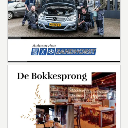
Advertorial
WEEKAANBIEDING BIJ KEURSLAGER
ROGIER VAN DEN BOS
Het lekkerste vlees haalt u natuurlijk bij de Keurslager! In de toonbank
presenteren wij het allerbeste vlees van uitmuntende kwaliteit. Met
zorg en [...]