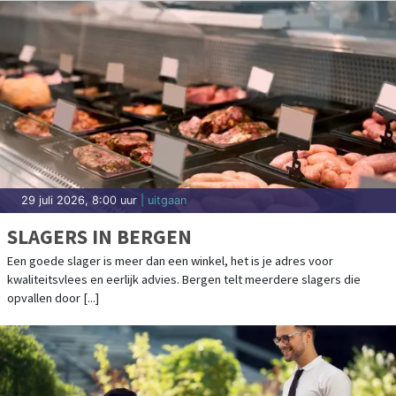
29 juli 2026, 7:45 uur
| specials
NEGEN OP DE TIEN VOLWASSENEN
VINDEN HET LEVEN DE MOEITE WAARD
NEDERLAND - In 2025 vond 90 procent van de volwassenen het leven de
moeite waard en 70 procent had het gevoel dat ze iets bijdragen aan de
[...]