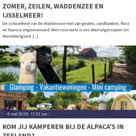
ZOMER, ZEILEN, WADDENZEE EN
IJSSELMEER!
De schoonheid van de Waddenzee met zijn geulen, zandbanken, flora
en fauna is ongeëvenaard. Niet voor niets is ons Wad uitgeroepen tot
Werelderfgoed. [...]
6 mei 2026, 11:52 uur
|
KOM JIJ KAMPEREN BIJ DE ALPACA'S IN
ZEELAND?