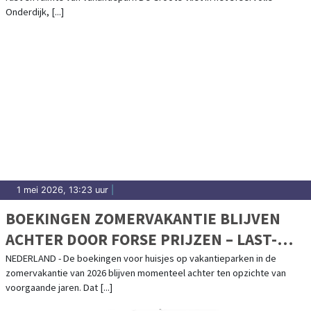
Onderdijk, [...]
1 mei 2026, 13:23 uur
|
BOEKINGEN ZOMERVAKANTIE BLIJVEN
ACHTER DOOR FORSE PRIJZEN – LAST-
MINUTE EXPLOSIE VERWACHT
NEDERLAND - De boekingen voor huisjes op vakantieparken in de
zomervakantie van 2026 blijven momenteel achter ten opzichte van
voorgaande jaren. Dat [...]