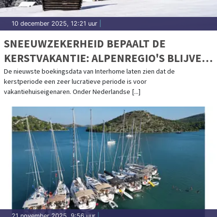
10 december 2025, 12:21 uur
|
SNEEUWZEKERHEID BEPAALT DE
KERSTVAKANTIE: ALPENREGIO'S BLIJVEN
TOPBESTEMMINGEN
De nieuwste boekingsdata van Interhome laten zien dat de
kerstperiode een zeer lucratieve periode is voor
vakantiehuiseigenaren. Onder Nederlandse [...]
21 november 2025, 9:56 uur
|