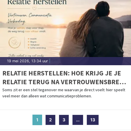
19 mei 2026, 13:34 uur
|
RELATIE HERSTELLEN: HOE KRIJG JE JE
RELATIE TERUG NA VERTROUWENSBREUK
EN AFSTAND?
Soms zit er een stel tegenover me waarvan je direct voelt: hier speelt
veel meer dan alleen wat communicatieproblemen.
1
(current)
2
3
...
13