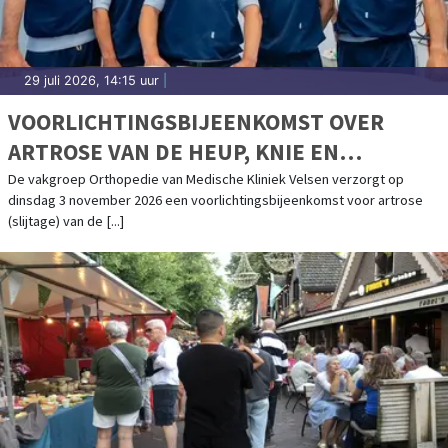
29 juli 2026, 14:15 uur
|
VOORLICHTINGSBIJEENKOMST OVER
ARTROSE VAN DE HEUP, KNIE EN
SCHOUDER IN MEDISCHE KLINIEK VELSEN
De vakgroep Orthopedie van Medische Kliniek Velsen verzorgt op
dinsdag 3 november 2026 een voorlichtingsbijeenkomst voor artrose
(slijtage) van de [...]