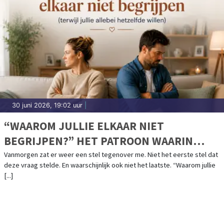
30 juni 2026, 19:02 uur
|
“WAAROM JULLIE ELKAAR NIET
BEGRIJPEN?” HET PATROON WAARIN
ZOVEEL STELLEN VASTLOPEN.
Vanmorgen zat er weer een stel tegenover me. Niet het eerste stel dat
deze vraag stelde. En waarschijnlijk ook niet het laatste. “Waarom jullie
[...]