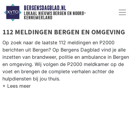
BERGENSDAGBLAD.NL
lokaal nieuws bergen en noord-
kennemerland
112 MELDINGEN BERGEN EN OMGEVING
Op zoek naar de laatste 112 meldingen en P2000
berichten uit Bergen? Op Bergens Dagblad vind je alle
inzetten van brandweer, politie en ambulance in Bergen
en omgeving. Wij volgen de P2000 meldkamer op de
voet en brengen de complete verhalen achter de
hulpdiensten bij jou thuis.
P2000 MELDINGEN BERGEN
Van incidenten op de N9 en de Egmonderweg tot
meldingen in Bergen centrum, Schoorl en Bergen aan
Zee — onze redactie brengt altijd snel verslag.