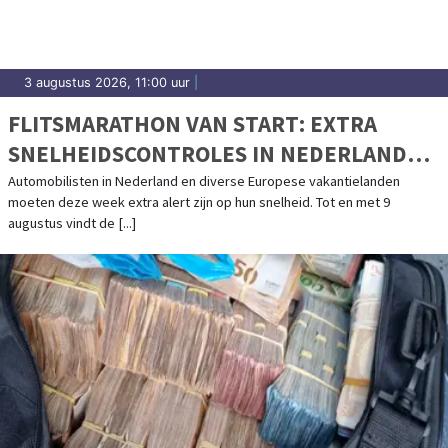
3 augustus 2026, 11:00 uur
|
FLITSMARATHON VAN START: EXTRA
SNELHEIDSCONTROLES IN NEDERLAND
EN POPULAIRE VAKANTIELANDEN
Automobilisten in Nederland en diverse Europese vakantielanden
moeten deze week extra alert zijn op hun snelheid. Tot en met 9
augustus vindt de [...]