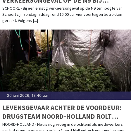
VERKEERSONGEVAL OP DE N9 BIJ
SCHOORL
SCHOORL - Bij een ernstig verkeersongeval op de N9 ter hoogte van
Schoorl zijn zondagmiddag rond 15.00 uur vier voertuigen betrokken
geraakt. Volgens [...]
26 juni 2026, 13:40 uur
|
LEVENSGEVAAR ACHTER DE VOORDEUR:
DRUGSTEAM NOORD-HOLLAND ROLT
HENNEPKWEKERIJEN OP
NOORD-HOLLAND - Het is nog vroeg in de ochtend als medewerkers
van het drugsteam van de politie Noord-Holland zich verzamelen voor