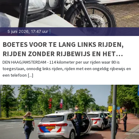
5 juni 2026, 17:47 uur
|
BOETES VOOR TE LANG LINKS RIJDEN,
RIJDEN ZONDER RIJBEWIJS EN HET
VASTHOUDEN VAN EEN TELEFOON
DEN HAAG/AMSTERDAM - 114 kilometer per uur rijden waar 80 is
toegestaan, onnodig links rijden, rijden met een ongeldig rijbewijs en
een telefoon [...]