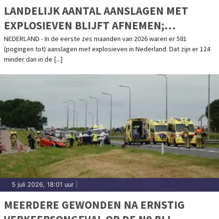
LANDELIJK AANTAL AANSLAGEN MET
EXPLOSIEVEN BLIJFT AFNEMEN;
AANSLAGENPROBLEMATIEK BLIJFT
NEDERLAND - In de eerste zes maanden van 2026 waren er 581
(pogingen tot) aanslagen met explosieven in Nederland. Dat zijn er 124
ERNSTIG
minder dan in de [...]
5 juli 2026, 18:01 uur
|
MEERDERE GEWONDEN NA ERNSTIG