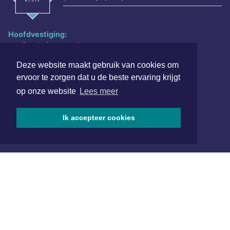
Hoofdvestiging:
van Benthuizenlaan 1
1701 BZ Heerhugowaard
Deze website maakt gebruik van cookies om
072 8200 600
ervoor te zorgen dat u de beste ervaring krijgt
redactie@xyto.nl
op onze website
Lees meer
www.xyto.nl
Ik accepteer cookies
SOCIAL MEDIA
NIEUWSBRIEF AANMELDEN
Schrijf je in voor onze nieuwsbrief en krijg wekelijks een
samenvatting van alle gebeurtenissen uit jouw regio.
Aanmelden