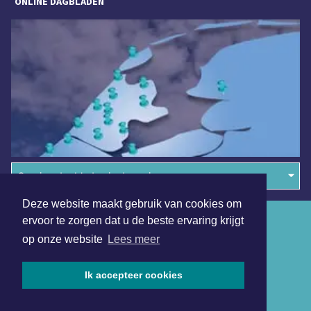
ONLINE DAGBLADEN
Overige dagbladen in de regio
Deze website maakt gebruik van cookies om
Algemene voorwaarden
ervoor te zorgen dat u de beste ervaring krijgt
op onze website
Lees meer
Disclaimer
Privacy Statement
Ik accepteer cookies
Copyright (c) 2026 | Bergensdagblad.nl - Alle rechten
voorbehouden