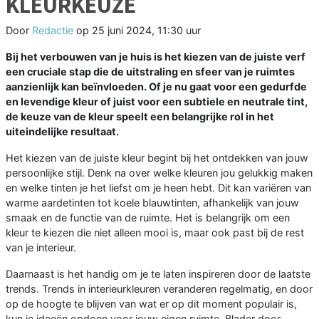
KLEURKEUZE
Door
Redactie
op
25 juni 2024, 11:30 uur
Bij het verbouwen van je huis is het kiezen van de juiste verf
een cruciale stap die de uitstraling en sfeer van je ruimtes
aanzienlijk kan beïnvloeden. Of je nu gaat voor een gedurfde
en levendige kleur of juist voor een subtiele en neutrale tint,
de keuze van de kleur speelt een belangrijke rol in het
uiteindelijke resultaat.
Het kiezen van de juiste kleur begint bij het ontdekken van jouw
persoonlijke stijl. Denk na over welke kleuren jou gelukkig maken
en welke tinten je het liefst om je heen hebt. Dit kan variëren van
warme aardetinten tot koele blauwtinten, afhankelijk van jouw
smaak en de functie van de ruimte. Het is belangrijk om een
kleur te kiezen die niet alleen mooi is, maar ook past bij de rest
van je interieur.
Daarnaast is het handig om je te laten inspireren door de laatste
trends. Trends in interieurkleuren veranderen regelmatig, en door
op de hoogte te blijven van wat er op dit moment populair is,
kun je ideeën opdoen voor jouw eigen ruimte. Blader door