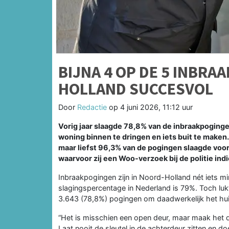
BIJNA 4 OP DE 5 INBRA
HOLLAND SUCCESVOL
Door
Redactie
op
4 juni 2026, 11:12 uur
Vorig jaar slaagde 78,8% van de inbraakpoginge
woning binnen te dringen en iets buit te maken
maar liefst 96,3% van de pogingen slaagde voor d
waarvoor zij een Woo-verzoek bij de politie ind
Inbraakpogingen zijn in Noord-Holland nét iets m
slagingspercentage in Nederland is 79%. Toch lukt
3.643 (78,8%) pogingen om daadwerkelijk het hui
“Het is misschien een open deur, maar maak het d
Laat nooit de sleutel in de achterdeur zitten en d