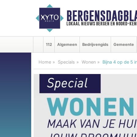
BERGENSDAGBL
lokaal nieuws bergen en noord-ke
112
Algemeen
Bedrijvengids
Gemeente
Home
Specials
Wonen
Bijna 4 op de 5 