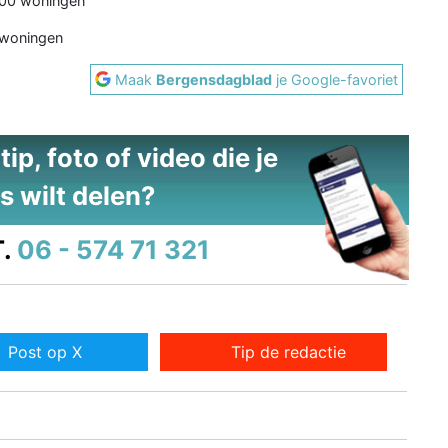
000 woningen
 woningen
Maak
Bergensdagblad
je Google-favoriet
ip, foto of video die je
s wilt delen?
.
06 - 574 71 321
Post op X
Tip de redactie