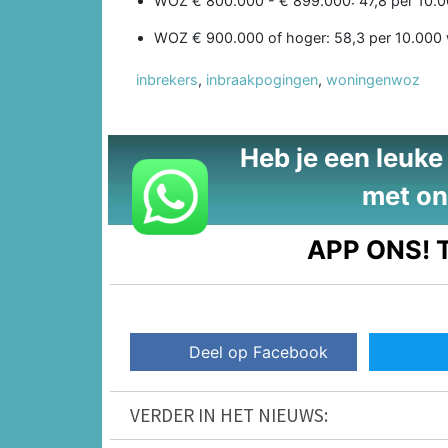
WOZ € 800.000 - € 899.000: 47,8 per 10.
WOZ € 900.000 of hoger: 58,3 per 10.000
inbrekers
,
inbraakpogingen
,
woningenwoz
Heb je een leuke t
met on
APP ONS!
T
Deel op Facebook
VERDER IN HET NIEUWS: