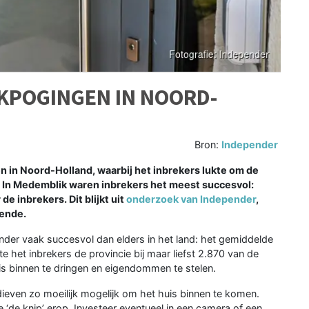
AKPOGINGEN IN NOORD-
Bron:
Independer
n in Noord-Holland, waarbij het inbrekers lukte om de
. In Medemblik waren inbrekers het meest succesvol:
e inbrekers. Dit blijkt uit
onderzoek van Independer
,
iende.
inder vaak succesvol dan elders in het land: het gemiddelde
e het inbrekers de provincie bij maar liefst 2.870 van de
s binnen te dringen en eigendommen te stelen.
ieven zo moeilijk mogelijk om het huis binnen te komen.
oe ‘de knip’ erop. Investeer eventueel in een camera of een