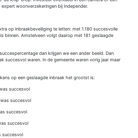
, expert woonverzekeringen bij Independer.
a op inbraakbeveiliging te letten: met 1.180 succesvolle
uis binnen. Amstelveen volgt daarop met 181 geslaagde
t succespercentage dan krijgen we een ander beeld. Dan
 vaak succesvol waren. In de gemeente waren vorig jaar maar
ans op een geslaagde inbraak het grootst is:
 was succesvol
 was succesvol
was succesvol
was succesvol
s succesvol