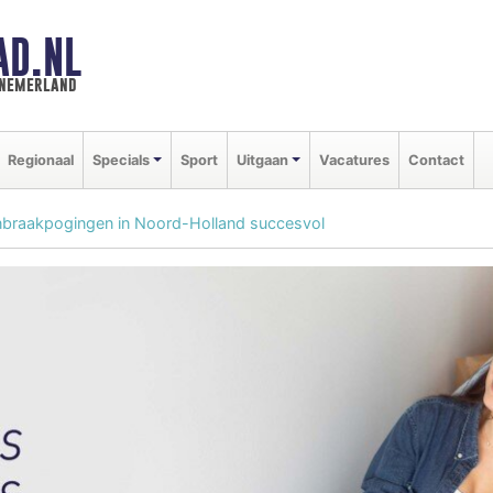
AD.NL
nnemerland
Regionaal
Specials
Sport
Uitgaan
Vacatures
Contact
inbraakpogingen in Noord-Holland succesvol