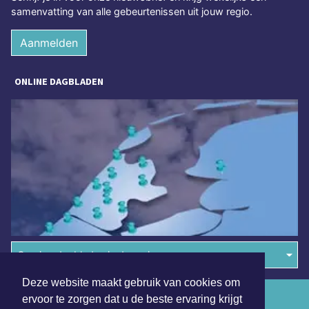
samenvatting van alle gebeurtenissen uit jouw regio.
Aanmelden
ONLINE DAGBLADEN
Overige dagbladen in de regio
Deze website maakt gebruik van cookies om
Algemene voorwaarden
ervoor te zorgen dat u de beste ervaring krijgt