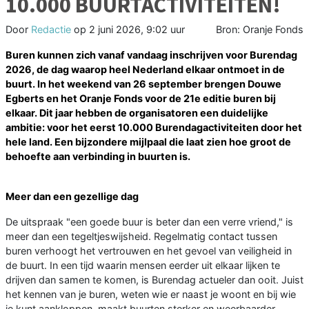
10.000 BUURTACTIVITEITEN!
Door
Redactie
op
2 juni 2026, 9:02 uur
Bron: Oranje Fonds
Buren kunnen zich vanaf vandaag inschrijven voor Burendag
2026, de dag waarop heel Nederland elkaar ontmoet in de
buurt. In het weekend van 26 september brengen Douwe
Egberts en het Oranje Fonds voor de 21e editie buren bij
elkaar. Dit jaar hebben de organisatoren een duidelijke
ambitie: voor het eerst 10.000 Burendagactiviteiten door het
hele land. Een bijzondere mijlpaal die laat zien hoe groot de
behoefte aan verbinding in buurten is.
Meer dan een gezellige dag
De uitspraak "een goede buur is beter dan een verre vriend," is
meer dan een tegeltjeswijsheid. Regelmatig contact tussen
buren verhoogt het vertrouwen en het gevoel van veiligheid in
de buurt. In een tijd waarin mensen eerder uit elkaar lijken te
drijven dan samen te komen, is Burendag actueler dan ooit. Juist
het kennen van je buren, weten wie er naast je woont en bij wie
je kunt aankloppen, maakt buurten sterker en weerbaarder.