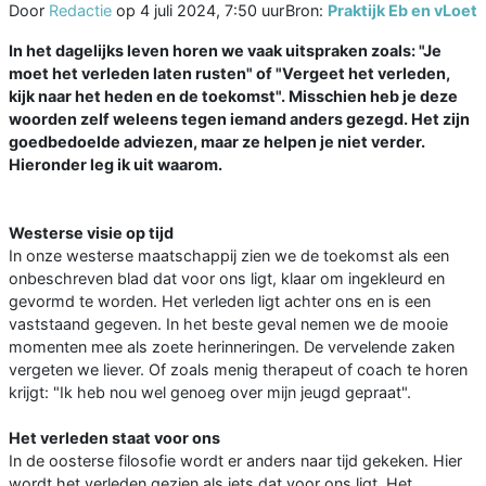
Door
Redactie
op
4 juli 2024, 7:50 uur
Bron:
Praktijk Eb en vLoet
In het dagelijks leven horen we vaak uitspraken zoals: "Je
moet het verleden laten rusten" of "Vergeet het verleden,
kijk naar het heden en de toekomst". Misschien heb je deze
woorden zelf weleens tegen iemand anders gezegd. Het zijn
goedbedoelde adviezen, maar ze helpen je niet verder.
Hieronder leg ik uit waarom.
Westerse visie op tijd
In onze westerse maatschappij zien we de toekomst als een
onbeschreven blad dat voor ons ligt, klaar om ingekleurd en
gevormd te worden. Het verleden ligt achter ons en is een
vaststaand gegeven. In het beste geval nemen we de mooie
momenten mee als zoete herinneringen. De vervelende zaken
vergeten we liever. Of zoals menig therapeut of coach te horen
krijgt: "Ik heb nou wel genoeg over mijn jeugd gepraat".
Het verleden staat voor ons
In de oosterse filosofie wordt er anders naar tijd gekeken. Hier
wordt het verleden gezien als iets dat voor ons ligt. Het