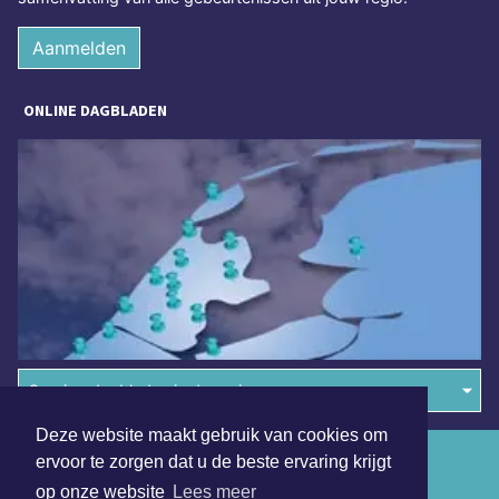
Aanmelden
ONLINE DAGBLADEN
Overige dagbladen in de regio
Deze website maakt gebruik van cookies om
Algemene voorwaarden
ervoor te zorgen dat u de beste ervaring krijgt
op onze website
Lees meer
Disclaimer