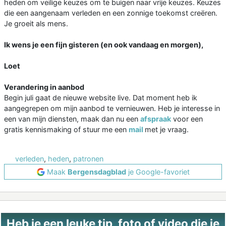
heden om veilige keuzes om te buigen naar vrije keuzes. Keuzes
die een aangenaam verleden en een zonnige toekomst creëren.
Je groeit als mens.
Ik wens je een fijn gisteren (en ook vandaag en morgen),
Loet
Verandering in aanbod
Begin juli gaat de nieuwe website live. Dat moment heb ik
aangegrepen om mijn aanbod te vernieuwen. Heb je interesse in
een van mijn diensten, maak dan nu een
afspraak
voor een
gratis kennismaking of stuur me een
mail
met je vraag.
verleden
,
heden
,
patronen
Maak
Bergensdagblad
je Google-favoriet
Heb je een leuke tip, foto of video die je