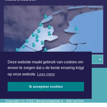
Overige dagbladen in de regio
Deze website maakt gebruik van cookies om
ervoor te zorgen dat u de beste ervaring krijgt
Algemene voorwaarden
op onze website
Lees meer
Disclaimer
Ik accepteer cookies
Privacy Statement
Copyright (c) 2026 | Bergensdagblad.nl - Alle rechten
voorbehouden