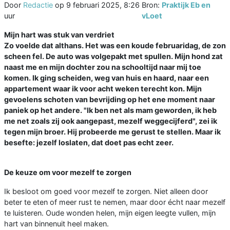
Door
Redactie
op
9 februari 2025, 8:26
Bron:
Praktijk Eb en
uur
vLoet
Mijn hart was stuk van verdriet
Zo voelde dat althans. Het was een koude februaridag, de zon
scheen fel. De auto was volgepakt met spullen. Mijn hond zat
naast me en mijn dochter zou na schooltijd naar mij toe
komen. Ik ging scheiden, weg van huis en haard, naar een
appartement waar ik voor acht weken terecht kon. Mijn
gevoelens schoten van bevrijding op het ene moment naar
paniek op het andere. "Ik ben net als mam geworden, ik heb
me net zoals zij ook aangepast, mezelf weggecijferd", zei ik
tegen mijn broer. Hij probeerde me gerust te stellen. Maar ik
besefte: jezelf loslaten, dat doet pas echt zeer.
De keuze om voor mezelf te zorgen
Ik besloot om goed voor mezelf te zorgen. Niet alleen door
beter te eten of meer rust te nemen, maar door écht naar mezelf
te luisteren. Oude wonden helen, mijn eigen leegte vullen, mijn
hart van binnenuit heel maken.