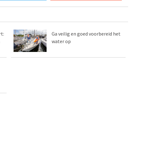
t:
Ga veilig en goed voorbereid het
n
water op