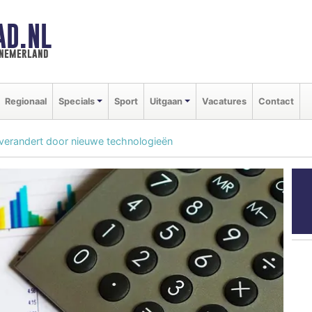
AD.NL
nnemerland
Regionaal
Specials
Sport
Uitgaan
Vacatures
Contact
 verandert door nieuwe technologieën