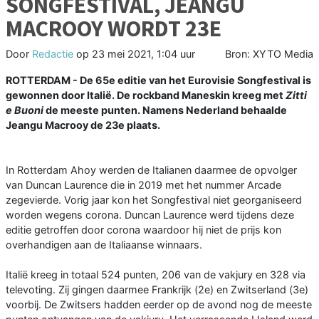
SONGFESTIVAL, JEANGU
MACROOY WORDT 23E
Door
Redactie
op
23 mei 2021, 1:04 uur
Bron: XYTO Media
ROTTERDAM - De 65e editie van het Eurovisie Songfestival is
gewonnen door Italië. De rockband Maneskin kreeg met
Zitti
e Buoni
de meeste punten. Namens Nederland behaalde
Jeangu Macrooy de 23e plaats.
In Rotterdam Ahoy werden de Italianen daarmee de opvolger
van Duncan Laurence die in 2019 met het nummer Arcade
zegevierde. Vorig jaar kon het Songfestival niet georganiseerd
worden wegens corona. Duncan Laurence werd tijdens deze
editie getroffen door corona waardoor hij niet de prijs kon
overhandigen aan de Italiaanse winnaars.
Italië kreeg in totaal 524 punten, 206 van de vakjury en 328 via
televoting. Zij gingen daarmee Frankrijk (2e) en Zwitserland (3e)
voorbij. De Zwitsers hadden eerder op de avond nog de meeste