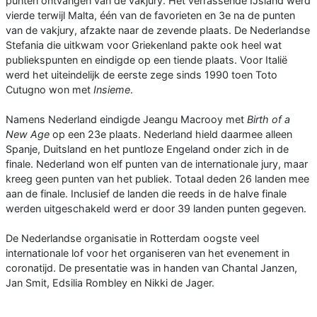
punten ontvangen van de vakjury. Het verrassende IJsland werd
vierde terwijl Malta, één van de favorieten en 3e na de punten
van de vakjury, afzakte naar de zevende plaats. De Nederlandse
Stefania die uitkwam voor Griekenland pakte ook heel wat
publiekspunten en eindigde op een tiende plaats. Voor Italië
werd het uiteindelijk de eerste zege sinds 1990 toen Toto
Cutugno won met
Insieme
.
Namens Nederland eindigde Jeangu Macrooy met
Birth of a
New Age
op een 23e plaats. Nederland hield daarmee alleen
Spanje, Duitsland en het puntloze Engeland onder zich in de
finale. Nederland won elf punten van de internationale jury, maar
kreeg geen punten van het publiek. Totaal deden 26 landen mee
aan de finale. Inclusief de landen die reeds in de halve finale
werden uitgeschakeld werd er door 39 landen punten gegeven.
De Nederlandse organisatie in Rotterdam oogste veel
internationale lof voor het organiseren van het evenement in
coronatijd. De presentatie was in handen van Chantal Janzen,
Jan Smit, Edsilia Rombley en Nikki de Jager.