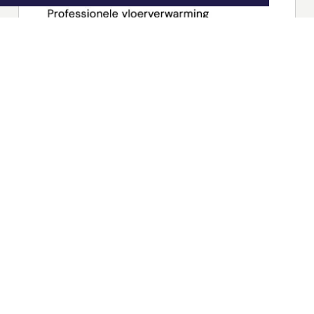
|
Nieuws | Sport | Evenementen
Hoofdvestiging:
van Benthuizenlaan 1
1701 BZ Heerhugowaard
072 8200 600
redactie@xyto.nl
www.xyto.nl