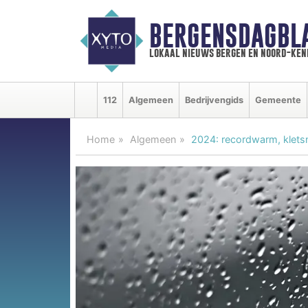
BERGENSDAGBL
lokaal nieuws bergen en noord-ke
112
Algemeen
Bedrijvengids
Gemeente
Home
Algemeen
2024: recordwarm, klets