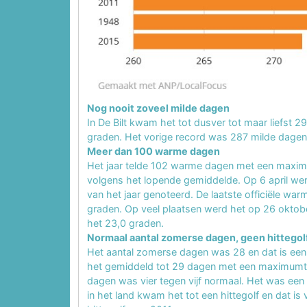
Nog nooit zoveel milde dagen
In De Bilt kwam het tot dusver tot maar liefst
graden. Het vorige record was 287 milde dage
Meer dan 100 warme dagen
Het jaar telde 102 warme dagen met een maxi
volgens het lopende gemiddelde. Op 6 april wer
van het jaar genoteerd. De laatste officiële war
graden. Op veel plaatsen werd het op 26 oktobe
het 23,0 graden.
Normaal aantal zomerse dagen, geen hittegol
Het aantal zomerse dagen was 28 en dat is een 
het gemiddeld tot 29 dagen met een maximumte
dagen was vier tegen vijf normaal. Het was een a
in het land kwam het tot een hittegolf en dat is 