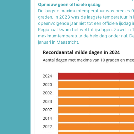
Opnieuw geen officiële ijsdag
De laagste maximumtemperatuur was precies 0,0
graden. In 2023 was de laagste temperatuur in
opeenvolgende jaar niet tot een officiële ijsdag in
Regionaal kwam het wel tot ijsdagen. Zowel in T
maximumtemperatuur de hele dag onder nul. D
januari in Maastricht.