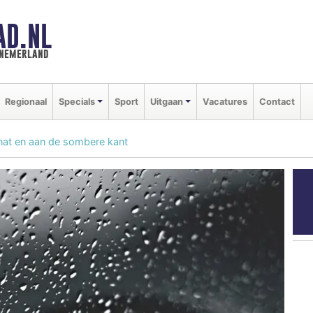
AD.NL
nnemerland
Regionaal
Specials
Sport
Uitgaan
Vacatures
Contact
nat en aan de sombere kant