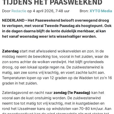
TIJDENS HET PAASWEEKEND
Door
Redactie
op
4 april 2026, 7:48 uur
Bron:
XYTO Media
NEDERLAND – Het Paasweekend belooft overwegend droog
te verlopen, met vooral Tweede Paasdag als hoogtepunt. Ook
in de dagen daarna blijft de lente duidelijk merkbaar, al kan
het vanaf woensdag weer iets wisselvalliger worden.
Zaterdag
start met afwisselend wolkenvelden en zon. In de
middag neemt de bewolking toe, vooral in het zuiden, waar de
zon soms achter de wolken verdwijnt. Het blijft grotendeels
droog, op een lokaal spatje regen na. De zuidwestenwind is
matig, aan zee soms vrij krachtig, en voert zachte lucht aan.
Temperaturen lopen op van 12 graden op de Wadden tot zo’n 16
graden in het zuiden.
Zaterdagavond en nacht naar
zondag (1e Paasdag)
kan het
vooral aan de kust onstuimig worden. De zuidwestenwind
neemt toe tot matig tot vrij krachtig, met in kustgebieden en
rond het IJsselmeer kans op windstoten van 70-80 km/uur. Aan
de noordwestkust kan de wind stormachtig zijn met stoten tot