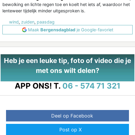
bewolking en lichte regen toe en koelt het iets af, waardoor het
lenteweer tijdelijk minder uitgesproken is.
wind
,
zuiden
,
paasdag
Maak
Bergensdagblad
je Google-favoriet
Heb je een leuke tip, foto of video die je
met ons wilt delen?
APP ONS!
T.
06 - 574 71 321
Deel op Facebook
Post op X