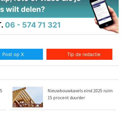
s wilt delen?
.
06 - 574 71 321
Post op X
Tip de redactie
,5
Nieuwbouwkavels eind 2025 ruim
15 procent duurder