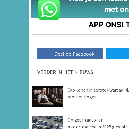
met on
APP ONS!
T
Deel op Facebook
VERDER IN HET NIEUWS:
Cao-lonen in eerste kwartaal 4
procent hoger
Omzet in auto- en
motorbranche in 2025 gedaald