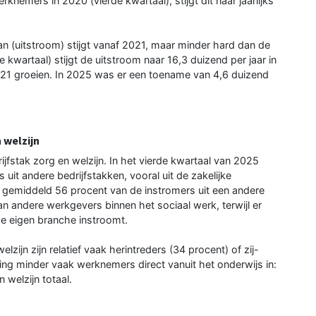
knemers in 2020 (vierde kwartaal), stijgt dit naar jaarlijks
n (uitstroom) stijgt vanaf 2021, maar minder hard dan de
 kwartaal) stijgt de uitstroom naar 16,3 duizend per jaar in
021 groeien. In 2025 was er een toename van 4,6 duizend
 welzijn
jfstak zorg en welzijn. In het vierde kwartaal van 2025
it andere bedrijfstakken, vooral uit de zakelijke
mt gemiddeld 56 procent van de instromers uit een andere
an andere werkgevers binnen het sociaal werk, terwijl er
de eigen branche instroomt.
lzijn zijn relatief vaak herintreders (34 procent) of zij-
ing minder vaak werknemers direct vanuit het onderwijs in:
 welzijn totaal.