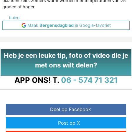
plaatsen zelfs zomers warm worden met temperaturen van 25
graden of hoger.
buien
Maak
Bergensdagblad
je Google-favoriet
Heb je een leuke tip, foto of video die je
met ons wilt delen?
APP ONS!
T.
06 - 574 71 321
Deel op Facebook
Post op X