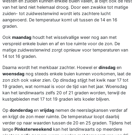
westen en zuiden kunnen enkele buien vallen, al blijft ook de rest
van het land niet helemaal droog. Door een zwakke tot matige
zuiden- tot zuidwestenwind wordt iets zachtere lucht
aangevoerd. De temperatuur komt uit tussen de 14 en 16
graden.
Ook
maandag
houdt het wisselvallige weer nog aan met
verspreid enkele buien en af en toe ruimte voor de zon. De
matige zuidwestenwind zorgt opnieuw voor temperaturen van
14 tot 16 graden.
Daarna wordt het merkbaar zachter. Hoewel er
dinsdag
en
woensdag
nog steeds enkele buien kunnen voorkomen, laat de
zon zich ook vaker zien. Op dinsdag stijgt het kwik naar 17 tot
19 graden, wat normaal is voor de tijd van het jaar. Woensdag
kan het landinwaarts zelfs 20 of 21 graden worden, terwijl de
kustgebieden met 17 tot 19 graden iets koeler blijven.
Op
donderdag
en
vrijdag
nemen de neerslagkansen verder af
en krijgt de zon meer ruimte. De temperatuur loopt daarbij
verder op naar waarden tussen de 20 en 25 graden. Tijdens het
lange
Pinksterweekend
kan het landinwaarts op meerdere