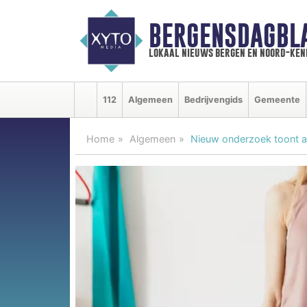
BERGENSDAGBL
lokaal nieuws bergen en noord-ke
112
Algemeen
Bedrijvengids
Gemeente
Home
Algemeen
Nieuw onderzoek toont aa