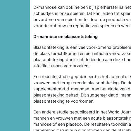
D-mannose kan ook helpen bij spierherstel na he
scheurtjes in onze spieren. Dit kan leiden tot spi
bevorderen van spierherstel door de productie van 
voor de opbouw en reparatie van spieren en weef
D-mannose en blaasontsteking
Blaasontsteking is een veelvoorkomend probleem 
de blaas terechtkomen en een infectie veroorza
blaasontsteking door zich te binden aan deze bact
infectie kunnen veroorzaken.
Een recente studie gepubliceerd in het Journal of
vrouwen met terugkerende blaasontsteking. De d
supplement met d-mannose. Aan het einde van d
blaasontsteking gehad. Dit suggereer dat d-manno
blaasontsteking te voorkomen.
Een andere studie gepubliceerd in het World Jour
mannen en vrouwen met een acute blaasontstekin
mannose of een placebo. De resultaten toonden a
verbetering zag in hun symptomen dan de place