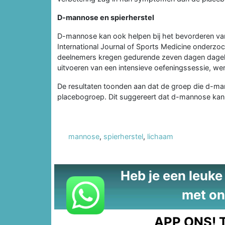
D-mannose en spierherstel
D-mannose kan ook helpen bij het bevorderen van 
International Journal of Sports Medicine onderzo
deelnemers kregen gedurende zeven dagen dagel
uitvoeren van een intensieve oefeningssessie, we
De resultaten toonden aan dat de groep die d-man
placebogroep. Dit suggereert dat d-mannose kan h
mannose
,
spierherstel
,
lichaam
Heb je een leuke t
met on
APP ONS!
T