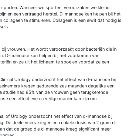
t sporten. Wanneer we sporten, veroorzaken we kleine
erpijn en een vertraagd herstel. D-mannose kan helpen bij het
collageen te stimuleren. Collageen is een eiwit dat nodig is
sels.
bij vrouwen. Het wordt veroorzaakt door bacteriën die in
ken. D-mannose kan helpen bij het voorkomen van
eriën en ze uit het lichaam te spoelen voordat ze een
 Clinical Urology onderzocht het effect van d-mannose bij
eelnemers kregen gedurende zes maanden dagelijks een
e studie had 85% van de vrouwen geen terugkerende
se een effectieve en veilige manier kan zijn om
nal of Urology onderzocht het effect van d-mannose bij
g. De deelnemers kregen een enkele dosis van 2 gram d-
an dat de groep die d-mannose kreeg significant meer
bogroep.