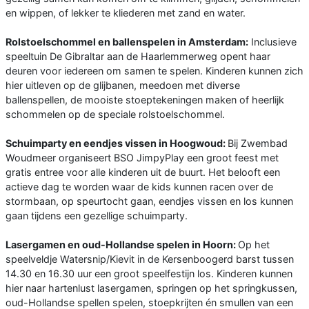
en wippen, of lekker te kliederen met zand en water.
Rolstoelschommel en ballenspelen in Amsterdam:
Inclusieve
speeltuin De Gibraltar aan de Haarlemmerweg opent haar
deuren voor iedereen om samen te spelen. Kinderen kunnen zich
hier uitleven op de glijbanen, meedoen met diverse
ballenspellen, de mooiste stoeptekeningen maken of heerlijk
schommelen op de speciale rolstoelschommel.
Schuimparty en eendjes vissen in Hoogwoud:
Bij Zwembad
Woudmeer organiseert BSO JimpyPlay een groot feest met
gratis entree voor alle kinderen uit de buurt. Het belooft een
actieve dag te worden waar de kids kunnen racen over de
stormbaan, op speurtocht gaan, eendjes vissen en los kunnen
gaan tijdens een gezellige schuimparty.
Lasergamen en oud-Hollandse spelen in Hoorn:
Op het
speelveldje Watersnip/Kievit in de Kersenboogerd barst tussen
14.30 en 16.30 uur een groot speelfestijn los. Kinderen kunnen
hier naar hartenlust lasergamen, springen op het springkussen,
oud-Hollandse spellen spelen, stoepkrijten én smullen van een