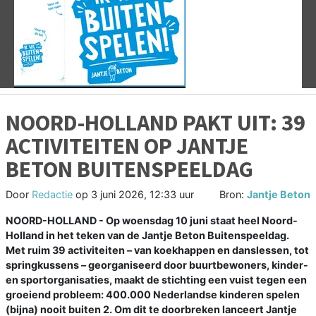
Vorige
V
NOORD-HOLLAND PAKT UIT: 39
ACTIVITEITEN OP JANTJE
BETON BUITENSPEELDAG
Door
Redactie
op
3 juni 2026, 12:33 uur
Bron:
Jantje Beton
NOORD-HOLLAND - Op woensdag 10 juni staat heel Noord-
Holland in het teken van de Jantje Beton Buitenspeeldag.
Met ruim 39 activiteiten – van koekhappen en danslessen, tot
springkussens – georganiseerd door buurtbewoners, kinder-
en sportorganisaties, maakt de stichting een vuist tegen een
groeiend probleem: 400.000 Nederlandse kinderen spelen
(bijna) nooit buiten 2. Om dit te doorbreken lanceert Jantje