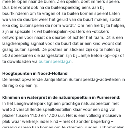
mee te lopen naar de buren. Zien spelen, doet immers spelen.
Dus bel vooral ook na de buitenspeeldag eens aan bij
buurtkinderen om te vragen of ze buiten komen spelen! Laten
we van de deurbel weer het geluid van de buurt maken, zodat
elke dag buitenspelen de norm wordt." Om hen hierbij te helpen,
zijn er speciale 'Ik wil buitenspelen'-posters en -stickers
ontworpen voor naast de deurbel of achter het raam. Dit is een
laagdrempelig signaal voor de buurt dat er een kind woont dat
graag buiten speelt. De posters en stickers zijn op te halen bij
500 speeltuinen die aangesloten zijn bij Jantje Beton (op=op) of
te downloaden via
buitenspeeldag.nl
.
Hoogtepunten in Noord-Holland
De meest opvallende Jantje Beton Buitenspeeldag-activiteiten in
de regio op een rij:
Klimmen en waterpret in de natuurspeeltuin in Purmerend:
In het Leeghwaterpark ligt een prachtige natuurspeeltuin met
wel 30 verschillende speeltoestellen klaar voor een dag vol
plezier tussen 11.00 en 17.00 uur. Het is een volledig inclusieve
plek waar werkelijk ieder kind – met of zonder beperking –
gezellig samen kan komen om te klimmen, glijden, schommelen