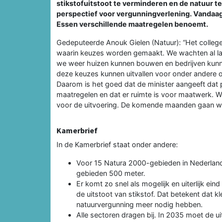
stikstofuitstoot te verminderen en de natuur t
perspectief voor vergunningverlening. Vandaag
Essen verschillende maatregelen benoemt.
Gedeputeerde Anouk Gielen (Natuur): “Het college v
waarin keuzes worden gemaakt. We wachten al la
we weer huizen kunnen bouwen en bedrijven kunne
deze keuzes kunnen uitvallen voor onder andere o
Daarom is het goed dat de minister aangeeft dat pr
maatregelen en dat er ruimte is voor maatwerk. W
voor de uitvoering. De komende maanden gaan we 
Kamerbrief
In de Kamerbrief staat onder andere:
Voor 15 Natura 2000-gebieden in Nederland
gebieden 500 meter.
Er komt zo snel als mogelijk en uiterlijk e
de uitstoot van stikstof. Dat betekent dat kl
natuurvergunning meer nodig hebben.
Alle sectoren dragen bij. In 2035 moet de