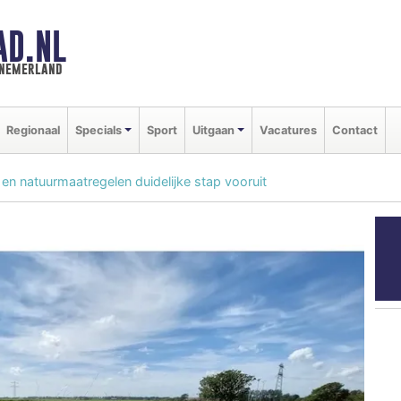
AD.NL
nnemerland
Regionaal
Specials
Sport
Uitgaan
Vacatures
Contact
en natuurmaatregelen duidelijke stap vooruit