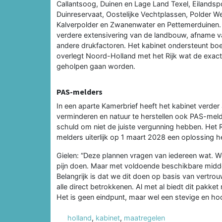
Callantsoog, Duinen en Lage Land Texel, Eilands
Duinreservaat, Oostelijke Vechtplassen, Polder W
Kalverpolder en Zwanenwater en Pettemerduinen. 
verdere extensivering van de landbouw, afname v
andere drukfactoren. Het kabinet ondersteunt bo
overlegt Noord-Holland met het Rijk wat de exac
geholpen gaan worden.
PAS-melders
In een aparte Kamerbrief heeft het kabinet verde
verminderen en natuur te herstellen ook PAS-melde
schuld om niet de juiste vergunning hebben. Het R
melders uiterlijk op 1 maart 2028 een oplossing he
Gielen: “Deze plannen vragen van iedereen wat. We
pijn doen. Maar met voldoende beschikbare midde
Belangrijk is dat we dit doen op basis van vertro
alle direct betrokkenen. Al met al biedt dit pakk
Het is geen eindpunt, maar wel een stevige en hoo
holland
,
kabinet
,
maatregelen