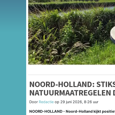
NOORD-HOLLAND: STIKS
NATUURMAATREGELEN D
Door
Redactie
op
29 juni 2026, 8:26 uur
NOORD-HOLLAND - Noord-Holland kijkt positief