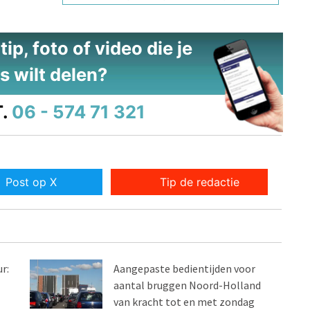
ip, foto of video die je
s wilt delen?
.
06 - 574 71 321
Post op X
Tip de redactie
r:
Aangepaste bedientijden voor
aantal bruggen Noord-Holland
van kracht tot en met zondag