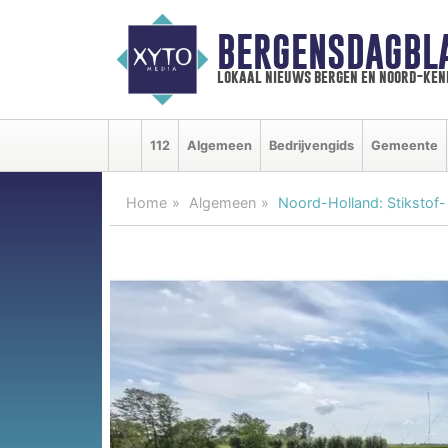
BERGENSDAGBL
lokaal nieuws bergen en noord-ke
112
Algemeen
Bedrijvengids
Gemeente
Home
Algemeen
Noord-Holland: Stikstof- 