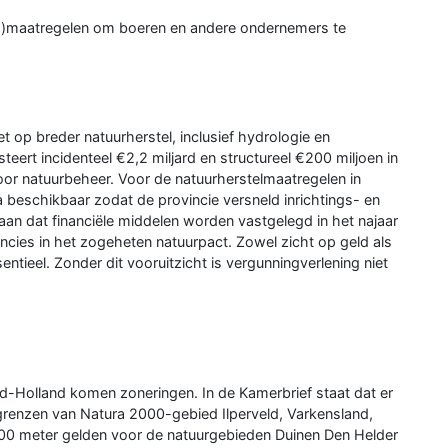
gs)maatregelen om boeren en andere ondernemers te
t op breder natuurherstel, inclusief hydrologie en
eert incidenteel €2,2 miljard en structureel €200 miljoen in
or natuurbeheer. Voor de natuurherstelmaatregelen in
a beschikbaar zodat de provincie versneld inrichtings- en
aan dat financiële middelen worden vastgelegd in het najaar
ncies in het zogeheten natuurpact. Zowel zicht op geld als
entieel. Zonder dit vooruitzicht is vergunningverlening niet
-Holland komen zoneringen. In de Kamerbrief staat dat er
renzen van Natura 2000-gebied Ilperveld, Varkensland,
500 meter gelden voor de natuurgebieden Duinen Den Helder