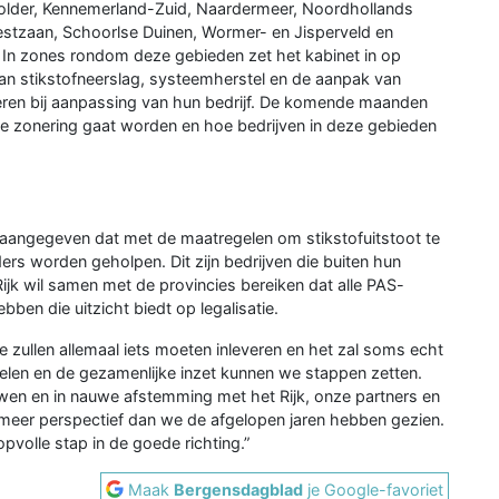
polder, Kennemerland-Zuid, Naardermeer, Noordhollands
estzaan, Schoorlse Duinen, Wormer- en Jisperveld en
In zones rondom deze gebieden zet het kabinet in op
an stikstofneerslag, systeemherstel en de aanpak van
eren bij aanpassing van hun bedrijf. De komende maanden
te zonering gaat worden en hoe bedrijven in deze gebieden
r aangegeven dat met de maatregelen om stikstofuitstoot te
rs worden geholpen. Dit zijn bedrijven die buiten hun
ijk wil samen met de provincies bereiken dat alle PAS-
bben die uitzicht biedt op legalisatie.
 zullen allemaal iets moeten inleveren en het zal soms echt
len en de gezamenlijke inzet kunnen we stappen zetten.
uwen en in nauwe afstemming met het Rijk, onze partners en
et meer perspectief dan we de afgelopen jaren hebben gezien.
pvolle stap in de goede richting.”
Maak
Bergensdagblad
je Google-favoriet