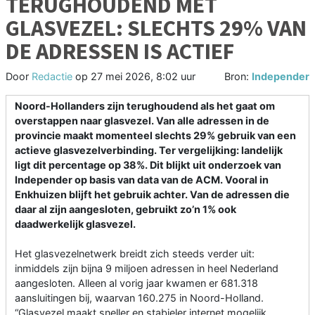
TERUGHOUDEND MET
GLASVEZEL: SLECHTS 29% VAN
DE ADRESSEN IS ACTIEF
Door
Redactie
op
27 mei 2026, 8:02 uur
Bron:
Independer
Noord-Hollanders zijn terughoudend als het gaat om
overstappen naar glasvezel. Van alle adressen in de
provincie maakt momenteel slechts 29% gebruik van een
actieve glasvezelverbinding. Ter vergelijking: landelijk
ligt dit percentage op 38%. Dit blijkt uit onderzoek van
Independer op basis van data van de ACM. Vooral in
Enkhuizen blijft het gebruik achter. Van de adressen die
daar al zijn aangesloten, gebruikt zo’n 1% ook
daadwerkelijk glasvezel.
Het glasvezelnetwerk breidt zich steeds verder uit:
inmiddels zijn bijna 9 miljoen adressen in heel Nederland
aangesloten. Alleen al vorig jaar kwamen er 681.318
aansluitingen bij, waarvan 160.275 in Noord-Holland.
“Glasvezel maakt sneller en stabieler internet mogelijk,