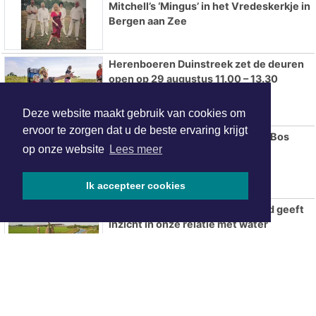
Mitchell’s ‘Mingus’ in het Vredeskerkje in
Bergen aan Zee
Herenboeren Duinstreek zet de deuren
open op 29 augustus 11.00 – 13.30
Deze website maakt gebruik van cookies om
ervoor te zorgen dat u de beste ervaring krijgt
Op stap met IVN-natuurgids Jos Bos
op onze website
Lees meer
Ik accepteer cookies
De Wateratlas van Noord-Holland geeft
inzicht in onze relatie met water
AZ overtuigt tegen tiental PSV en
verovert Johan Cruijff Schaal