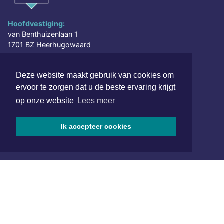
Hoofdvestiging:
van Benthuizenlaan 1
1701 BZ Heerhugowaard
072 8200 600
Deze website maakt gebruik van cookies om
redactie@xyto.nl
ervoor te zorgen dat u de beste ervaring krijgt
www.xyto.nl
op onze website
Lees meer
SOCIAL MEDIA
Ik accepteer cookies
NIEUWSBRIEF AANMELDEN
Schrijf je in voor onze nieuwsbrief en krijg wekelijks een
samenvatting van alle gebeurtenissen uit jouw regio.
Aanmelden