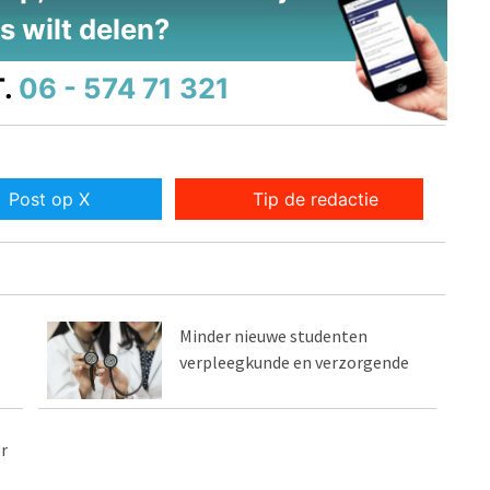
s wilt delen?
.
06 - 574 71 321
Post op X
Tip de redactie
Minder nieuwe studenten
verpleegkunde en verzorgende
r