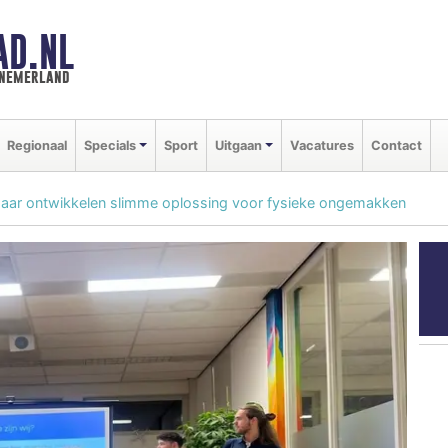
AD.NL
nnemerland
Regionaal
Specials
Sport
Uitgaan
Vacatures
Contact
maar ontwikkelen slimme oplossing voor fysieke ongemakken