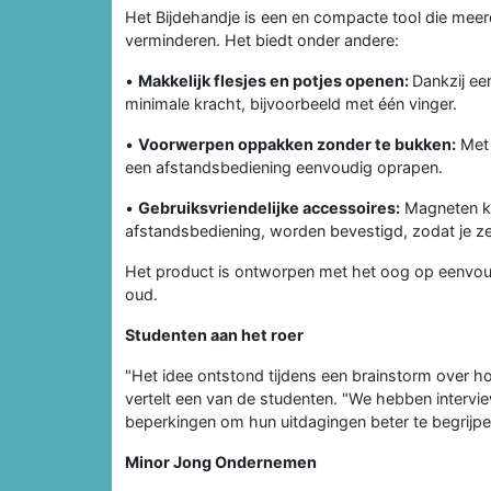
Het Bijdehandje is een en compacte tool die mee
verminderen. Het biedt onder andere:
•
Makkelijk flesjes en potjes openen:
Dankzij ee
minimale kracht, bijvoorbeeld met één vinger.
•
Voorwerpen oppakken zonder te bukken:
Met 
een afstandsbediening eenvoudig oprapen.
•
Gebruiksvriendelijke accessoires:
Magneten ku
afstandsbediening, worden bevestigd, zodat je z
Het product is ontworpen met het oog op eenvou
oud.
Studenten aan het roer
"Het idee ontstond tijdens een brainstorm over h
vertelt een van de studenten. "We hebben inter
beperkingen om hun uitdagingen beter te begrijpen
Minor Jong Ondernemen