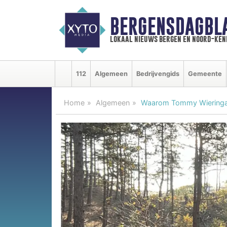
BERGENSDAGBL
lokaal nieuws bergen en noord-ke
112
Algemeen
Bedrijvengids
Gemeente
Home
Algemeen
Waarom Tommy Wieringa e