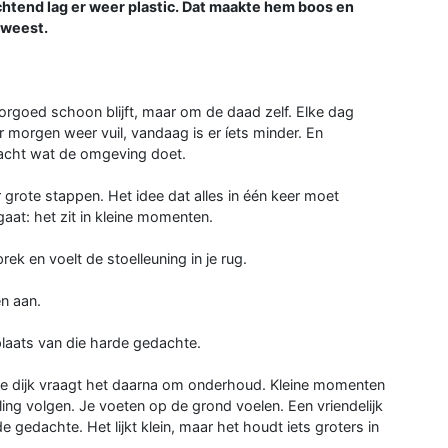
chtend lag er weer plastic. Dat maakte hem boos en
eweest.
oorgoed schoon blijft, maar om de daad zelf. Elke dag
er morgen weer vuil, vandaag is er íets minder. En
ngeacht wat de omgeving doet.
grote stappen. Het idee dat alles in één keer moet
gaat: het zit in kleine momenten.
rek en voelt de stoelleuning in je rug.
en aan.
 plaats van die harde gedachte.
p de dijk vraagt het daarna om onderhoud. Kleine momenten
ng volgen. Je voeten op de grond voelen. Een vriendelijk
de gedachte. Het lijkt klein, maar het houdt iets groters in