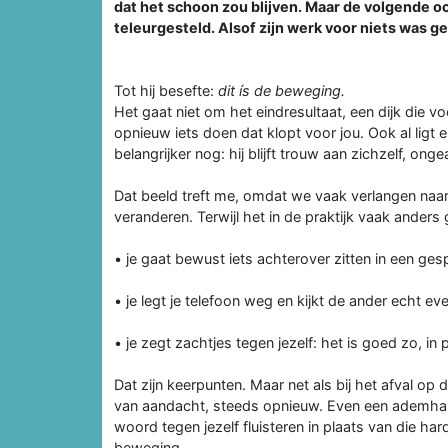
dat het schoon zou blijven. Maar de volgende o
teleurgesteld. Alsof zijn werk voor niets was g
Tot hij besefte:
dit ís de beweging.
Het gaat niet om het eindresultaat, een dijk die v
opnieuw iets doen dat klopt voor jou. Ook al ligt 
belangrijker nog: hij blijft trouw aan zichzelf, o
Dat beeld treft me, omdat we vaak verlangen naar 
veranderen. Terwijl het in de praktijk vaak anders 
• je gaat bewust iets achterover zitten in een gesp
• je legt je telefoon weg en kijkt de ander echt ev
• je zegt zachtjes tegen jezelf: het is goed zo, in
Dat zijn keerpunten. Maar net als bij het afval o
van aandacht, steeds opnieuw. Even een ademhali
woord tegen jezelf fluisteren in plaats van die har
beweging.