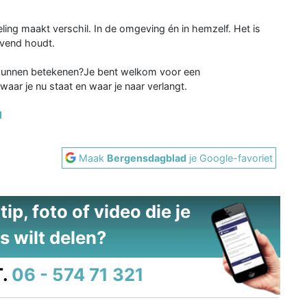
eling maakt verschil. In de omgeving én in hemzelf. Het is
evend houdt.
u kunnen betekenen?Je bent welkom voor een
r je nu staat en waar je naar verlangt.
l
Maak
Bergensdagblad
je Google-favoriet
ip, foto of video die je
s wilt delen?
.
06 - 574 71 321