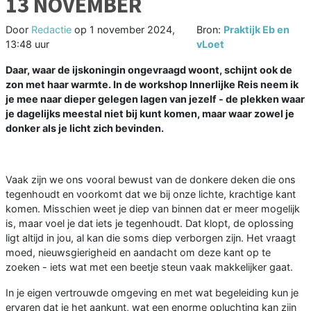
13 NOVEMBER
Door
Redactie
op
1 november 2024,
Bron:
Praktijk Eb en
13:48 uur
vLoet
Daar, waar de ijskoningin ongevraagd woont, schijnt ook de
zon met haar warmte. In de workshop Innerlijke Reis neem ik
je mee naar dieper gelegen lagen van jezelf - de plekken waar
je dagelijks meestal niet bij kunt komen, maar waar zowel je
donker als je licht zich bevinden.
Vaak zijn we ons vooral bewust van de donkere deken die ons
tegenhoudt en voorkomt dat we bij onze lichte, krachtige kant
komen. Misschien weet je diep van binnen dat er meer mogelijk
is, maar voel je dat iets je tegenhoudt. Dat klopt, de oplossing
ligt altijd in jou, al kan die soms diep verborgen zijn. Het vraagt
moed, nieuwsgierigheid en aandacht om deze kant op te
zoeken - iets wat met een beetje steun vaak makkelijker gaat.
In je eigen vertrouwde omgeving en met wat begeleiding kun je
ervaren dat je het aankunt, wat een enorme opluchting kan zijn