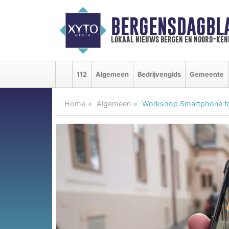
BERGENSDAGBL
lokaal nieuws bergen en noord-ke
112
Algemeen
Bedrijvengids
Gemeente
Home
Algemeen
Workshop Smartphone fot