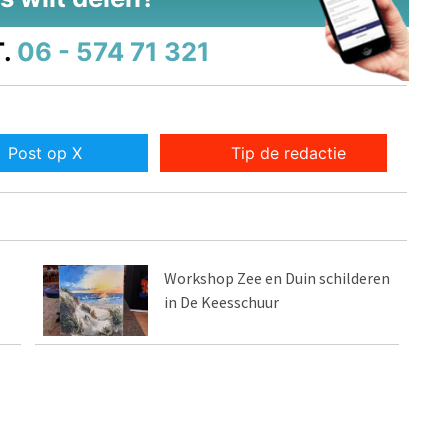
.
06 - 574 71 321
Post op X
Tip de redactie
Workshop Zee en Duin schilderen
in De Keesschuur