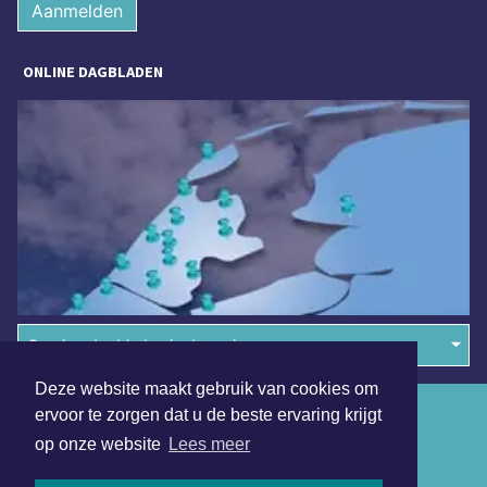
Aanmelden
ONLINE DAGBLADEN
Overige dagbladen in de regio
Deze website maakt gebruik van cookies om
Algemene voorwaarden
ervoor te zorgen dat u de beste ervaring krijgt
op onze website
Lees meer
Disclaimer