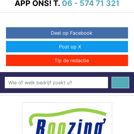
APP ONS!
T.
06 - 574 71 321
Deel op Facebook
Post op X
Tip de redactie