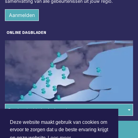
samenvatting van alle gebeurtenissen uit jouw regio.
Aanmelden
ONLINE DAGBLADEN
Overige dagbladen in de regio
Deze website maakt gebruik van cookies om
Algemene voorwaarden
ervoor te zorgen dat u de beste ervaring krijgt
op onze website
Lees meer