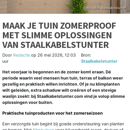
MAAK JE TUIN ZOMERPROOF
MET SLIMME OPLOSSINGEN
VAN STAALKABELSTUNTER
Door
Redactie
op
26 mei 2026, 12:03
Bron:
uur
Staalkabelstunter
Het voorjaar is begonnen en de zomer komt eraan. Dé
periode waarin veel mensen hun tuin, terras of balkon weer
gezellig en praktisch willen inrichten. Of je nu klimplanten
wilt geleiden, extra schaduw wilt creëren of een stevige
waslijn zoekt: bij Staalkabelstunter.com vind je volop slimme
oplossingen voor buiten.
Praktische tuinproducten voor het zomerseizoen
Een verzorgde tuin begint bij goede ondersteuning van planten
en bomen. Met
Klimhulpen
voor bijvoorbeeld rozen, druiven of