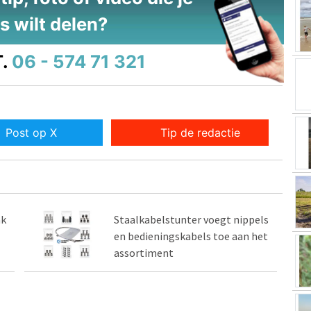
s wilt delen?
.
06 - 574 71 321
Post op X
Tip de redactie
ak
Staalkabelstunter voegt nippels
en bedieningskabels toe aan het
assortiment