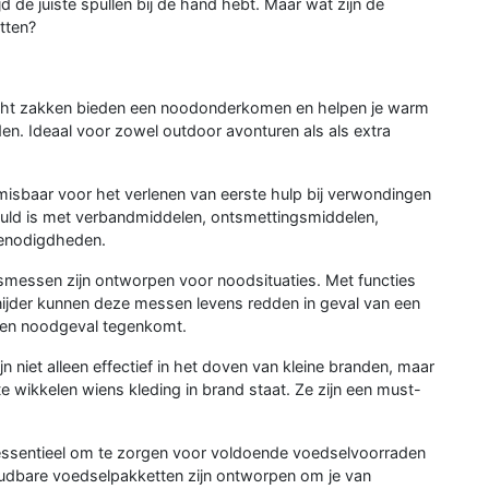
 de juiste spullen bij de hand hebt. Maar wat zijn de
tten?
ht zakken bieden een noodonderkomen en helpen je warm
en. Ideaal voor zowel outdoor avonturen als als extra
isbaar voor het verlenen van eerste hulp bij verwondingen
vuld is met verbandmiddelen, ontsmettingsmiddelen,
 benodigdheden.
smessen zijn ontworpen voor noodsituaties. Met functies
ijder kunnen deze messen levens redden in geval van een
s een noodgeval tegenkomt.
niet alleen effectief in het doven van kleine branden, maar
 wikkelen wiens kleding in brand staat. Ze zijn een must-
essentieel om te zorgen voor voldoende voedselvoorraden
oudbare voedselpakketten zijn ontworpen om je van