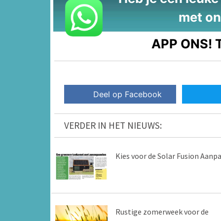
met on
APP ONS!
T
Deel op Facebook
VERDER IN HET NIEUWS:
Kies voor de Solar Fusion Aanp
Rustige zomerweek voor de