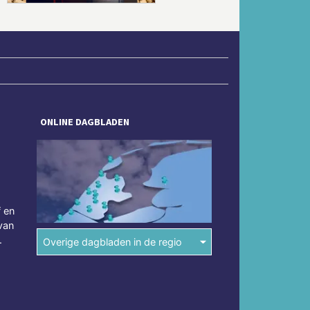
ONLINE DAGBLADEN
f en
van
.
Overige dagbladen in de regio