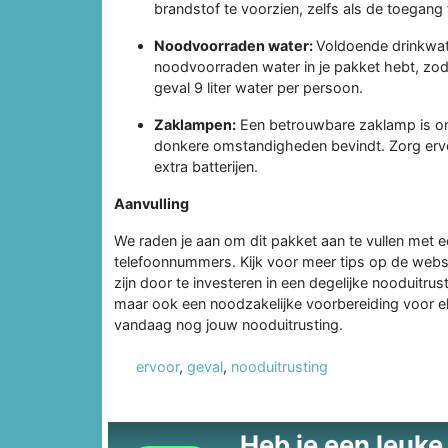
brandstof te voorzien, zelfs als de toegang 
Noodvoorraden water:
Voldoende drinkwate
noodvoorraden water in je pakket hebt, zodat
geval 9 liter water per persoon.
Zaklampen:
Een betrouwbare zaklamp is onm
donkere omstandigheden bevindt. Zorg erv
extra batterijen.
Aanvulling
We raden je aan om dit pakket aan te vullen met ee
telefoonnummers. Kijk voor meer tips op de website
zijn door te investeren in een degelijke nooduitrus
maar ook een noodzakelijke voorbereiding voor e
vandaag nog jouw nooduitrusting.
ervoor
,
geval
,
nooduitrusting
Heb je een leuke t