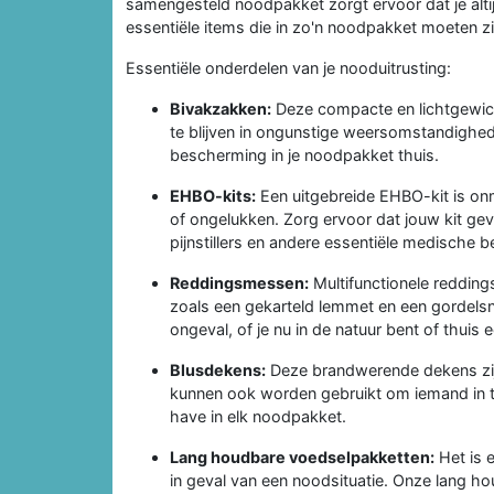
samengesteld noodpakket zorgt ervoor dat je altijd
essentiële items die in zo'n noodpakket moeten zi
Essentiële onderdelen van je nooduitrusting:
Bivakzakken:
Deze compacte en lichtgewic
te blijven in ongunstige weersomstandighed
bescherming in je noodpakket thuis.
EHBO-kits:
Een uitgebreide EHBO-kit is onm
of ongelukken. Zorg ervoor dat jouw kit ge
pijnstillers en andere essentiële medische
Reddingsmessen:
Multifunctionele redding
zoals een gekarteld lemmet en een gordelsn
ongeval, of je nu in de natuur bent of thui
Blusdekens:
Deze brandwerende dekens zijn 
kunnen ook worden gebruikt om iemand in te
have in elk noodpakket.
Lang houdbare voedselpakketten:
Het is 
in geval van een noodsituatie. Onze lang h