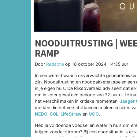
NOODUITRUSTING | WEE
RAMP
Door
Redactie
op
18 oktober 2024, 14:35 uur
In een wereld waarin onverwachte gebeurtenissen
zijn. Nooduitrusting en noodpakketen spelen een cr
in je eigen huis. De Rijksoverheid adviseert dat
om in ieder geval een periode van 72 uur uit te 
het verschil maken in kritieke momenten.
Jaeger 
merken die het verschil kunnen maken in tijden
NEBO
,
SOL
,
LifeStraw
en
UCO
.
Heb je voldoende voedsel en water in huis om enk
krijgen zonder stroom? Bij een noodsituatie is er