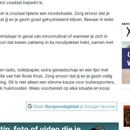
tot voedsel beperkt is.
r is cruciaal tijdens een noodsituatie. Zorg ervoor dat je
 jij en je gezin goed gehydrateerd blijven. Bewaar in ieder
isbaar in geval van stroomuitval of wanneer je zich in
oor dat keeen zaklamp in ke noodpakket hebt, samen met
n radio, toiletpapier, extra gereedschap en een lijst met
 van het Rode Kruis. Zorg ervoor dat jij en je gezin veilig
ting. Dit is niet alleen een slimme keuze voor buitensporters,
lk huishouden. Wees voorbereid op elke situatie en koop
Maak
Bergensdagblad
je Google-favoriet
ip, foto of video die je