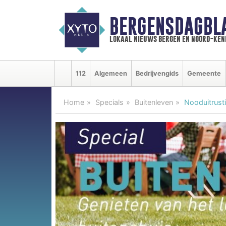
BERGENSDAGBL
lokaal nieuws bergen en noord-ke
112
Algemeen
Bedrijvengids
Gemeente
Home
Specials
Buitenleven
Nooduitrust