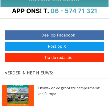
APP ONS!
T.
06 - 574 71 321
Deel op Facebook
Post op X
Tip de redactie
VERDER IN HET NIEUWS:
Ekowax op de grootste campermarkt
van Europa