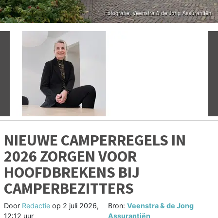
Vorige
V
NIEUWE CAMPERREGELS IN
2026 ZORGEN VOOR
HOOFDBREKENS BIJ
CAMPERBEZITTERS
Door
Redactie
op
2 juli 2026,
Bron:
Veenstra & de Jong
12:12 uur
Assurantiën