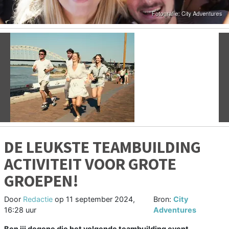
Vorige
V
DE LEUKSTE TEAMBUILDING
ACTIVITEIT VOOR GROTE
GROEPEN!
Door
Redactie
op
11 september 2024,
Bron:
City
16:28 uur
Adventures
Ben jij degene die het volgende teambuilding event,