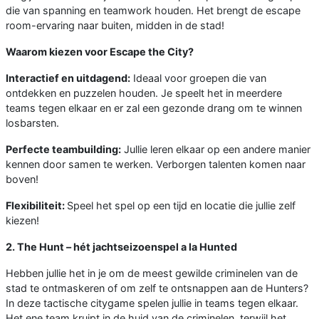
die van spanning en teamwork houden. Het brengt de escape
room-ervaring naar buiten, midden in de stad!
Waarom kiezen voor Escape the City?
Interactief en uitdagend:
Ideaal voor groepen die van
ontdekken en puzzelen houden. Je speelt het in meerdere
teams tegen elkaar en er zal een gezonde drang om te winnen
losbarsten.
Perfecte teambuilding:
Jullie leren elkaar op een andere manier
kennen door samen te werken. Verborgen talenten komen naar
boven!
Flexibiliteit:
Speel het spel op een tijd en locatie die jullie zelf
kiezen!
2. The Hunt – hét jachtseizoenspel a la Hunted
Hebben jullie het in je om de meest gewilde criminelen van de
stad te ontmaskeren of om zelf te ontsnappen aan de Hunters?
In deze tactische citygame spelen jullie in teams tegen elkaar.
Het ene team kruipt in de huid van de criminelen, terwijl het