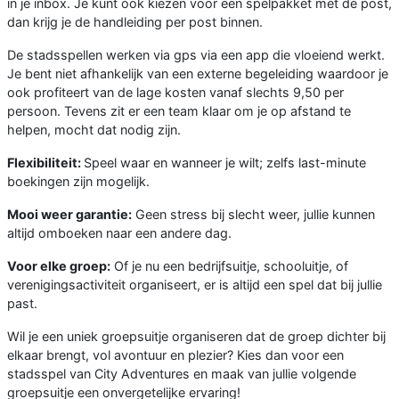
in je inbox. Je kunt ook kiezen voor een spelpakket met de post,
dan krijg je de handleiding per post binnen.
De stadsspellen werken via gps via een app die vloeiend werkt.
Je bent niet afhankelijk van een externe begeleiding waardoor je
ook profiteert van de lage kosten vanaf slechts 9,50 per
persoon. Tevens zit er een team klaar om je op afstand te
helpen, mocht dat nodig zijn.
Flexibiliteit:
Speel waar en wanneer je wilt; zelfs last-minute
boekingen zijn mogelijk.
Mooi weer garantie:
Geen stress bij slecht weer, jullie kunnen
altijd omboeken naar een andere dag.
Voor elke groep:
Of je nu een bedrijfsuitje, schooluitje, of
verenigingsactiviteit organiseert, er is altijd een spel dat bij jullie
past.
Wil je een uniek groepsuitje organiseren dat de groep dichter bij
elkaar brengt, vol avontuur en plezier? Kies dan voor een
stadsspel van City Adventures en maak van jullie volgende
groepsuitje een onvergetelijke ervaring!