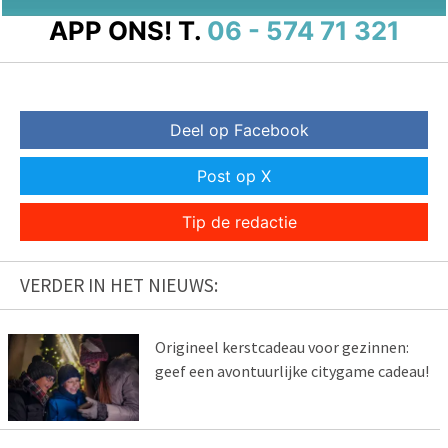
APP ONS!
T.
06 - 574 71 321
Deel op Facebook
Post op X
Tip de redactie
VERDER IN HET NIEUWS:
Origineel kerstcadeau voor gezinnen:
geef een avontuurlijke citygame cadeau!