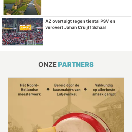
AZ overtuigt tegen tiental PSV en
verovert Johan Cruijff Schaal
ONZE
PARTNERS