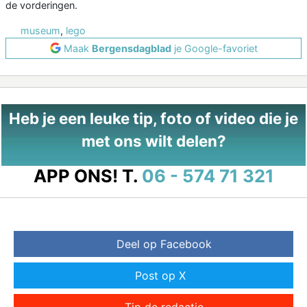
de vorderingen.
museum
,
lego
Maak
Bergensdagblad
je Google-favoriet
Heb je een leuke tip, foto of video die je
met ons wilt delen?
APP ONS!
T.
06 - 574 71 321
Deel op Facebook
Post op X
Tip de redactie