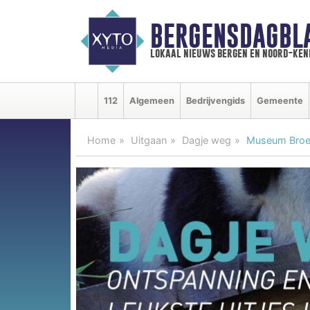
BERGENSDAGBL
lokaal nieuws bergen en noord-ke
112
Algemeen
Bedrijvengids
Gemeente
Home
Uitgaan
Dagje weg
Museum Broeke