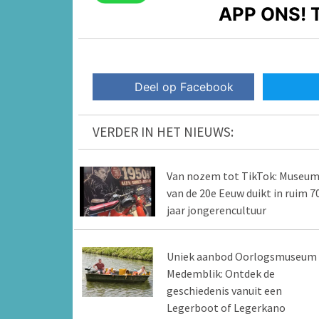
APP ONS!
T
Deel op Facebook
VERDER IN HET NIEUWS:
Van nozem tot TikTok: Museu
van de 20e Eeuw duikt in ruim 7
jaar jongerencultuur
Uniek aanbod Oorlogsmuseum
Medemblik: Ontdek de
geschiedenis vanuit een
Legerboot of Legerkano