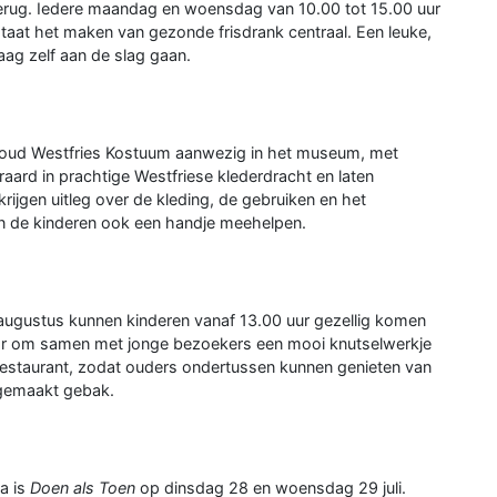
rug. Iedere maandag en woensdag van 10.00 tot 15.00 uur
taat het maken van gezonde frisdrank centraal. Een leuke,
raag zelf aan de slag gaan.
ehoud Westfries Kostuum aanwezig in het museum, met
teraard in prachtige Westfriese klederdracht en laten
ijgen uitleg over de kleding, de gebruiken en het
en de kinderen ook een handje meehelpen.
 augustus kunnen kinderen vanaf 13.00 uur gezellig komen
laar om samen met jonge bezoekers een mooi knutselwerkje
t restaurant, zodat ouders ondertussen kunnen genieten van
sgemaakt gebak.
a is
Doen als Toen
op dinsdag 28 en woensdag 29 juli.