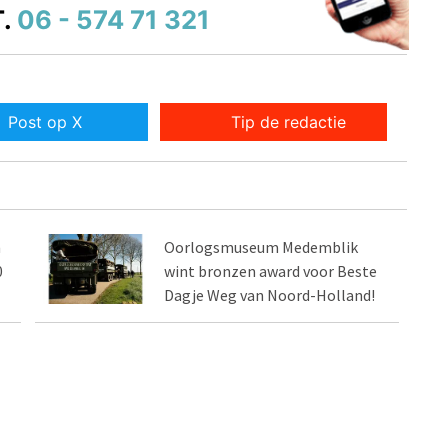
.
06 - 574 71 321
Post op X
Tip de redactie
m
Oorlogsmuseum Medemblik
0
wint bronzen award voor Beste
Dagje Weg van Noord-Holland!