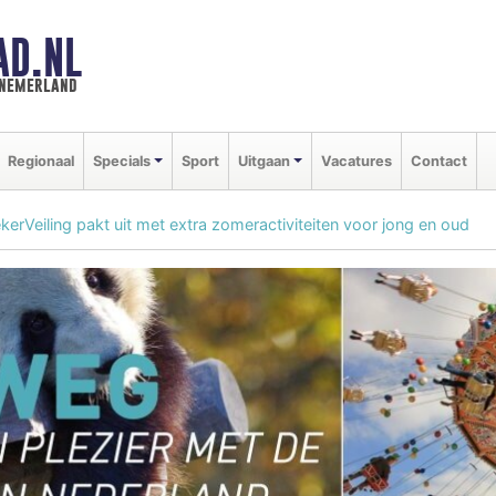
AD.NL
nnemerland
Regionaal
Specials
Sport
Uitgaan
Vacatures
Contact
rVeiling pakt uit met extra zomeractiviteiten voor jong en oud