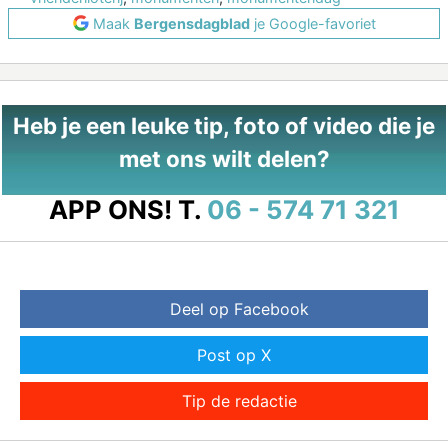
Maak
Bergensdagblad
je Google-favoriet
Heb je een leuke tip, foto of video die je
met ons wilt delen?
APP ONS!
T.
06 - 574 71 321
Deel op Facebook
Post op X
Tip de redactie