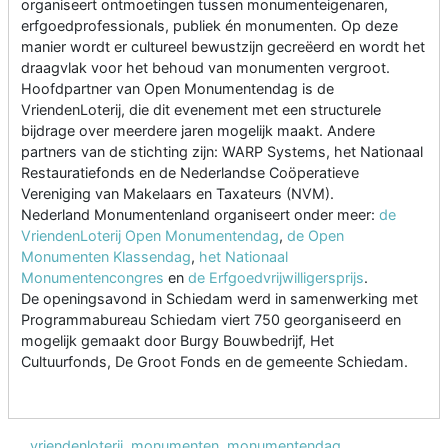
organiseert ontmoetingen tussen monumenteigenaren,
erfgoedprofessionals, publiek én monumenten. Op deze
manier wordt er cultureel bewustzijn gecreëerd en wordt het
draagvlak voor het behoud van monumenten vergroot.
Hoofdpartner van Open Monumentendag is de
VriendenLoterij, die dit evenement met een structurele
bijdrage over meerdere jaren mogelijk maakt. Andere
partners van de stichting zijn: WARP Systems, het Nationaal
Restauratiefonds en de Nederlandse Coöperatieve
Vereniging van Makelaars en Taxateurs (NVM).
Nederland Monumentenland organiseert onder meer:
de
VriendenLoterij Open Monumentendag
,
de Open
Monumenten Klassendag
,
het Nationaal
Monumentencongres
en
de Erfgoedvrijwilligersprijs
.
De openingsavond in Schiedam werd in samenwerking met
Programmabureau Schiedam viert 750 georganiseerd en
mogelijk gemaakt door Burgy Bouwbedrijf, Het
Cultuurfonds, De Groot Fonds en de gemeente Schiedam.
vriendenloterij
,
monumenten
,
monumentendag