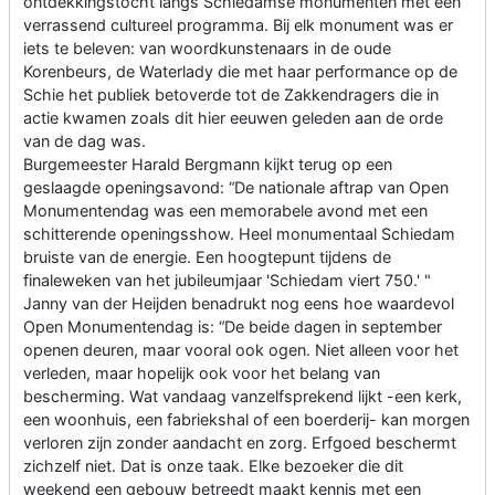
ontdekkingstocht langs Schiedamse monumenten met een
verrassend cultureel programma. Bij elk monument was er
iets te beleven: van woordkunstenaars in de oude
Korenbeurs, de Waterlady die met haar performance op de
Schie het publiek betoverde tot de Zakkendragers die in
actie kwamen zoals dit hier eeuwen geleden aan de orde
van de dag was.
Burgemeester Harald Bergmann kijkt terug op een
geslaagde openingsavond: “De nationale aftrap van Open
Monumentendag was een memorabele avond met een
schitterende openingsshow. Heel monumentaal Schiedam
bruiste van de energie. Een hoogtepunt tijdens de
finaleweken van het jubileumjaar 'Schiedam viert 750.' "
Janny van der Heijden benadrukt nog eens hoe waardevol
Open Monumentendag is: “De beide dagen in september
openen deuren, maar vooral ook ogen. Niet alleen voor het
verleden, maar hopelijk ook voor het belang van
bescherming. Wat vandaag vanzelfsprekend lijkt -een kerk,
een woonhuis, een fabriekshal of een boerderij- kan morgen
verloren zijn zonder aandacht en zorg. Erfgoed beschermt
zichzelf niet. Dat is onze taak. Elke bezoeker die dit
weekend een gebouw betreedt maakt kennis met een