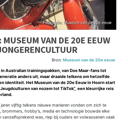
: MUSEUM VAN DE 20E EEUW
R JONGERENCULTUUR
Bron:
Museum van de 20e eeuw
n Australian trainingspakken, van Doe Maar-fans tot
 generatie anders uit, maar draaide telkens om hetzelfde
gen identiteit. Het Museum van de 20e Eeuw in Hoorn start
 Jeugdculturen van nozem tot TikTok
”
,
een kleurrijke reis
erland.
 jaren vijftig telkens nieuwe manieren vonden om zich te
al, brommers, hobby’s, media en technologie bouwde elke
n vanzelfsprekend was, riep bij ouders en volwassenen vaak