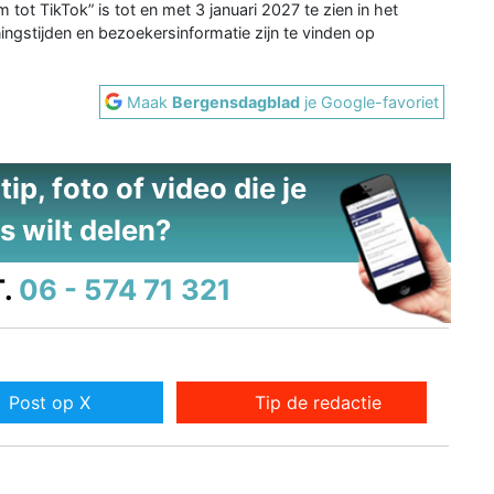
tot TikTok” is tot en met 3 januari 2027 te zien in het
gstijden en bezoekersinformatie zijn te vinden op
Maak
Bergensdagblad
je Google-favoriet
ip, foto of video die je
s wilt delen?
.
06 - 574 71 321
Post op X
Tip de redactie