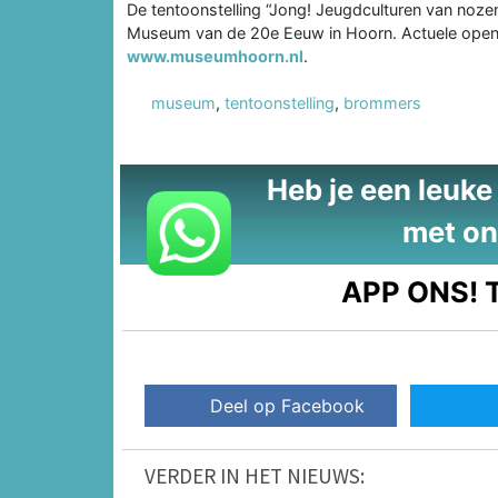
De tentoonstelling “Jong! Jeugdculturen van nozem 
Museum van de 20e Eeuw in Hoorn. Actuele openin
www.museumhoorn.nl
.
museum
,
tentoonstelling
,
brommers
Heb je een leuke t
met on
APP ONS!
T
Deel op Facebook
VERDER IN HET NIEUWS: