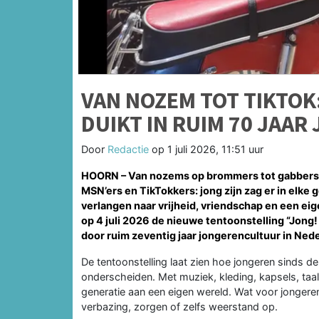
VAN NOZEM TOT TIKTOK
DUIKT IN RUIM 70 JAA
Door
Redactie
op
1 juli 2026, 11:51 uur
HOORN – Van nozems op brommers tot gabbers i
MSN’ers en TikTokkers: jong zijn zag er in elke
verlangen naar vrijheid, vriendschap en een ei
op 4 juli 2026 de nieuwe tentoonstelling
“Jong!
door ruim zeventig jaar jongerencultuur in Ned
De tentoonstelling laat zien hoe jongeren sinds de
onderscheiden. Met muziek, kleding, kapsels, ta
generatie aan een eigen wereld. Wat voor jongere
verbazing, zorgen of zelfs weerstand op.