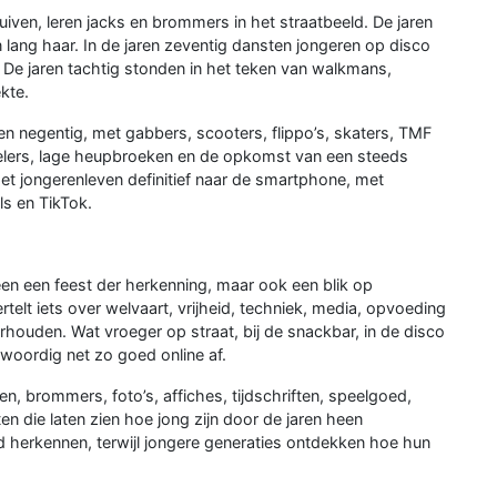
uiven, leren jacks en brommers in het straatbeeld. De jaren
lang haar. In de jaren zeventig dansten jongeren op disco
 De jaren tachtig stonden in het teken van walkmans,
kte.
n negentig, met gabbers, scooters, flippo’s, skaters, TMF
lers, lage heupbroeken en de opkomst van een steeds
t het jongerenleven definitief naar de smartphone, met
ls en TikTok.
een een feest der herkenning, maar ook een blik op
telt iets over welvaart, vrijheid, techniek, media, opvoeding
rhouden. Wat vroeger op straat, bij de snackbar, in de disco
woordig net zo goed online af.
, brommers, foto’s, affiches, tijdschriften, speelgoed,
n die laten zien hoe jong zijn door de jaren heen
d herkennen, terwijl jongere generaties ontdekken hoe hun