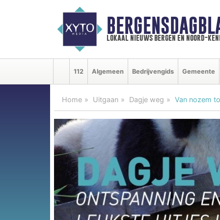
BERGENSDAGBL
lokaal nieuws bergen en noord-ke
112
Algemeen
Bedrijvengids
Gemeente
Home
Uitgaan
Dagje weg
Van nozem tot