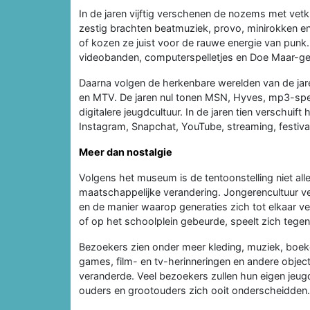
In de jaren vijftig verschenen de nozems met vetk
zestig brachten beatmuziek, provo, minirokken en 
of kozen ze juist voor de rauwe energie van punk.
videobanden, computerspelletjes en Doe Maar-ge
Daarna volgen de herkenbare werelden van de jare
en MTV. De jaren nul tonen MSN, Hyves, mp3-spe
digitalere jeugdcultuur. In de jaren tien verschuif
Instagram, Snapchat, YouTube, streaming, festiva
Meer dan nostalgie
Volgens het museum is de tentoonstelling niet all
maatschappelijke verandering. Jongerencultuur ver
en de manier waarop generaties zich tot elkaar ve
of op het schoolplein gebeurde, speelt zich tegen
Bezoekers zien onder meer kleding, muziek, boeken
games, film- en tv-herinneringen en andere objecte
veranderde. Veel bezoekers zullen hun eigen jeug
ouders en grootouders zich ooit onderscheidden.