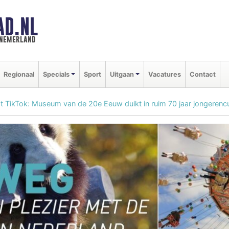
AD.NL
nnemerland
Regionaal
Specials
Sport
Uitgaan
Vacatures
Contact
 TikTok: Museum van de 20e Eeuw duikt in ruim 70 jaar jongerencu