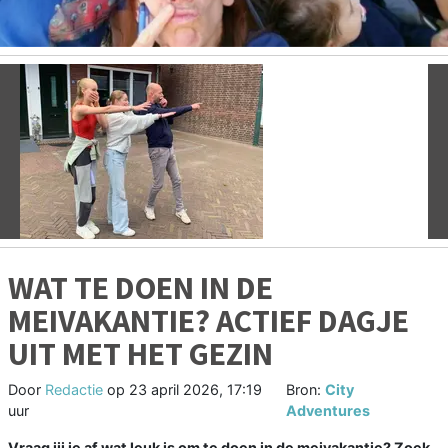
Vorige
V
WAT TE DOEN IN DE
MEIVAKANTIE? ACTIEF DAGJE
UIT MET HET GEZIN
Door
Redactie
op
23 april 2026, 17:19
Bron:
City
uur
Adventures
Vraag jij je af wat leuk is om te doen in de meivakantie? Zoek