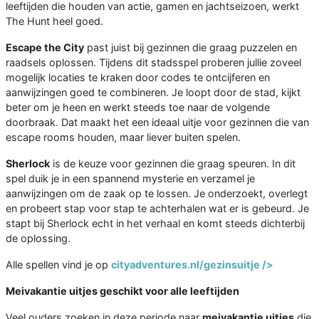
leeftijden die houden van actie, gamen en jachtseizoen, werkt
The Hunt heel goed.
Escape the City
past juist bij gezinnen die graag puzzelen en
raadsels oplossen. Tijdens dit stadsspel proberen jullie zoveel
mogelijk locaties te kraken door codes te ontcijferen en
aanwijzingen goed te combineren. Je loopt door de stad, kijkt
beter om je heen en werkt steeds toe naar de volgende
doorbraak. Dat maakt het een ideaal uitje voor gezinnen die van
escape rooms houden, maar liever buiten spelen.
Sherlock
is de keuze voor gezinnen die graag speuren. In dit
spel duik je in een spannend mysterie en verzamel je
aanwijzingen om de zaak op te lossen. Je onderzoekt, overlegt
en probeert stap voor stap te achterhalen wat er is gebeurd. Je
stapt bij Sherlock echt in het verhaal en komt steeds dichterbij
de oplossing.
Alle spellen vind je op
cityadventures.nl/gezinsuitje />
Meivakantie uitjes geschikt voor alle leeftijden
Veel ouders zoeken in deze periode naar
meivakantie uitjes
die