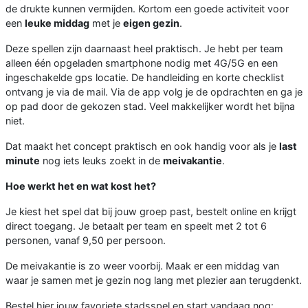
de drukte kunnen vermijden. Kortom een goede activiteit voor
een
leuke middag
met je
eigen gezin
.
Deze spellen zijn daarnaast heel praktisch. Je hebt per team
alleen één opgeladen smartphone nodig met 4G/5G en een
ingeschakelde gps locatie. De handleiding en korte checklist
ontvang je via de mail. Via de app volg je de opdrachten en ga je
op pad door de gekozen stad. Veel makkelijker wordt het bijna
niet.
Dat maakt het concept praktisch en ook handig voor als je
last
minute
nog iets leuks zoekt in de
meivakantie
.
Hoe werkt het en wat kost het?
Je kiest het spel dat bij jouw groep past, bestelt online en krijgt
direct toegang. Je betaalt per team en speelt met 2 tot 6
personen, vanaf 9,50 per persoon.
De meivakantie is zo weer voorbij. Maak er een middag van
waar je samen met je gezin nog lang met plezier aan terugdenkt.
Bestel hier jouw favoriete stadsspel en start vandaag nog: