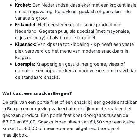
Kroket:
Een Nederlandse klassieker met een krokant jasje
en een raguvulling. Rundvlees, goulash of garnalen - de
variatie is groot.
Frikandel:
Het meest verkochte snackproduct van
Nederland. Gegeten puur, als speciaal (met mayonaise,
uitjes en curry) of als broodje frikandel.
Kipsnack:
Van kipsaté tot kibbeling - kip heeft een vaste
plek veroverd op het menu van moderne snackbars in
Bergen.
Loempia:
Knapperig en gevuld met groente, vlees of
garnalen. Een populaire keuze voor wie iets anders wil dan
de standaard snacks.
Wat kost een snack in Bergen?
De prijs van een portie friet of een snack bij een goede snackbar
in Bergen en omgeving varieert afhankelijk van de zaak en het
gekozen product. Een portie friet kost doorgaans tussen de
€3,00 en €5,00. Snacks lopen uiteen van €1,50 voor een kleine
kroket tot €6,00 of meer voor een uitgebreid broodje of
maaltijdbox.