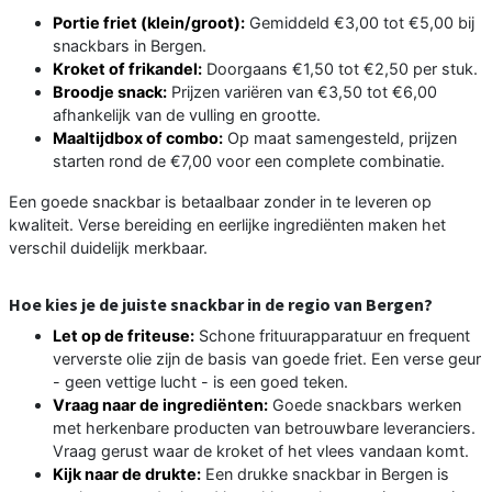
Portie friet (klein/groot):
Gemiddeld €3,00 tot €5,00 bij
snackbars in Bergen.
Kroket of frikandel:
Doorgaans €1,50 tot €2,50 per stuk.
Broodje snack:
Prijzen variëren van €3,50 tot €6,00
afhankelijk van de vulling en grootte.
Maaltijdbox of combo:
Op maat samengesteld, prijzen
starten rond de €7,00 voor een complete combinatie.
Een goede snackbar is betaalbaar zonder in te leveren op
kwaliteit. Verse bereiding en eerlijke ingrediënten maken het
verschil duidelijk merkbaar.
Hoe kies je de juiste snackbar in de regio van Bergen?
Let op de friteuse:
Schone frituurapparatuur en frequent
ververste olie zijn de basis van goede friet. Een verse geur
- geen vettige lucht - is een goed teken.
Vraag naar de ingrediënten:
Goede snackbars werken
met herkenbare producten van betrouwbare leveranciers.
Vraag gerust waar de kroket of het vlees vandaan komt.
Kijk naar de drukte:
Een drukke snackbar in Bergen is