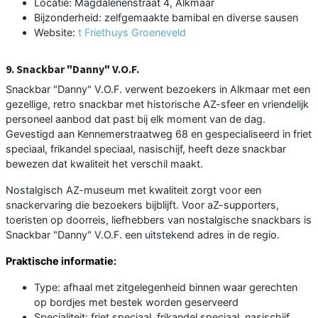
Locatie: Magdalenenstraat 4, Alkmaar
Bijzonderheid: zelfgemaakte bamibal en diverse sausen
Website:
t Friethuys Groeneveld
9. Snackbar "Danny" V.O.F.
Snackbar "Danny" V.O.F. verwent bezoekers in Alkmaar met een
gezellige, retro snackbar met historische AZ-sfeer en vriendelijk
personeel aanbod dat past bij elk moment van de dag.
Gevestigd aan Kennemerstraatweg 68 en gespecialiseerd in friet
speciaal, frikandel speciaal, nasischijf, heeft deze snackbar
bewezen dat kwaliteit het verschil maakt.
Nostalgisch AZ-museum met kwaliteit zorgt voor een
snackervaring die bezoekers bijblijft. Voor aZ-supporters,
toeristen op doorreis, liefhebbers van nostalgische snackbars is
Snackbar "Danny" V.O.F. een uitstekend adres in de regio.
Praktische informatie:
Type: afhaal met zitgelegenheid binnen waar gerechten
op bordjes met bestek worden geserveerd
Specialiteit: friet speciaal, frikandel speciaal, nasischijf