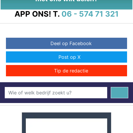
APP ONS!
T.
06 - 574 71 321
Deel op Facebook
Post op X
Tip de redactie