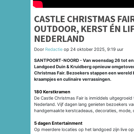
CASTLE CHRISTMAS FAIR
OUTDOOR, KERST ÉN LIF
NEDERLAND
Door
Redactie
op
24 oktober 2025, 9:19 uur
SANTPOORT-NOORD - Van woensdag 26 tot en m
Landgoed Duin & Kruidberg opnieuw omgetoverd
Christmas Fair. Bezoekers stappen een wereld bi
kraampjes en culinaire verrassingen.
180 Kerstkramen
De Castle Christmas Fair is inmiddels uitgegroeid t
Nederland. Vijf dagen lang genieten bezoekers v
handgemaakte kerstcadeaus, decoraties, mode, de
5 dagen Entertainment
Op meerdere locaties op het landgoed zijn live o