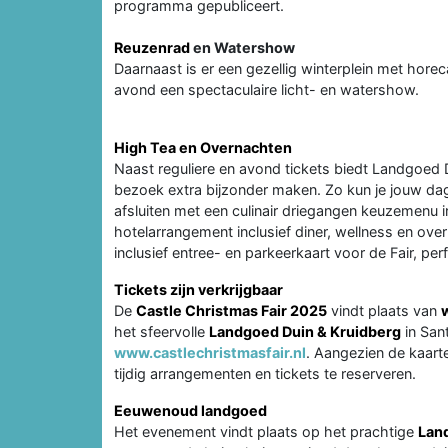
programma gepubliceert.
Reuzenrad
en Watershow
Daarnaast is er een gezellig winterplein met hore
avond een spectaculaire licht- en watershow.
High Tea en Overnachten
Naast reguliere en avond tickets biedt Landgoed D
bezoek extra bijzonder maken. Zo kun je jouw dag s
afsluiten met een culinair driegangen keuzemenu i
hotelarrangement inclusief diner, wellness en ov
inclusief entree- en parkeerkaart voor de Fair, perf
Tickets zijn verkrijgbaar
De
Castle Christmas Fair 2025
vindt plaats van
het sfeervolle
Landgoed Duin & Kruidberg
in Sant
www.castlechristmasfair.nl
. Aangezien de kaarte
tijdig arrangementen en tickets te reserveren.
Eeuwenoud landgoed
Het evenement vindt plaats op het prachtige
Lan