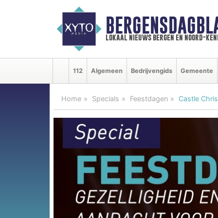
BERGENSDAGBL
lokaal nieuws bergen en noord-ke
112
Algemeen
Bedrijvengids
Gemeente
Home
Specials
Feestdagen
Castle Chris