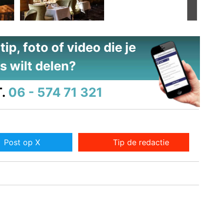
ip, foto of video die je
s wilt delen?
.
06 - 574 71 321
Post op X
Tip de redactie