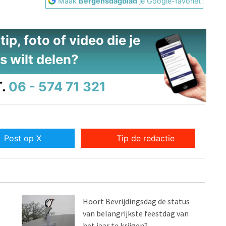
Maak
Bergensdagblad
je Google-favoriet
ip, foto of video die je
s wilt delen?
.
06 - 574 71 321
Post op X
Tip de redactie
Hoort Bevrijdingsdag de status
van belangrijkste feestdag van
het jaar te krijgen?