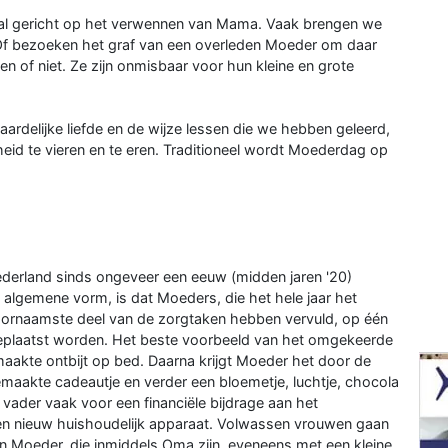
al gericht op het verwennen van Mama. Vaak brengen we
f bezoeken het graf van een overleden Moeder om daar
n of niet. Ze zijn onmisbaar voor hun kleine en grote
elijke liefde en de wijze lessen die we hebben geleerd,
eid te vieren en te eren. Traditioneel wordt Moederdag op
derland sinds ongeveer een eeuw (midden jaren '20)
 algemene vorm, is dat Moeders, die het hele jaar het
ornaamste deel van de zorgtaken hebben vervuld, op één
 geplaatst worden. Het beste voorbeeld van het omgekeerde
maakte ontbijt op bed. Daarna krijgt Moeder het door de
emaakte cadeautje en verder een bloemetje, luchtje, chocola
vader vaak voor een financiële bijdrage aan het
en nieuw huishoudelijk apparaat. Volwassen vrouwen gaan
n Moeder, die inmiddels Oma zijn, eveneens met een kleine