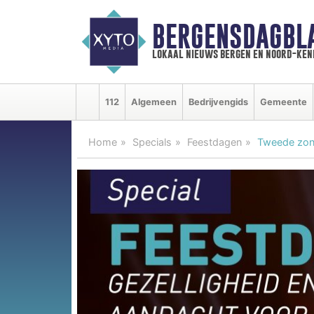
BERGENSDAGBL
lokaal nieuws bergen en noord-ke
112
Algemeen
Bedrijvengids
Gemeente
Home
Specials
Feestdagen
Tweede zond