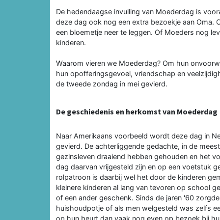
De hedendaagse invulling van Moederdag is voor
deze dag ook nog een extra bezoekje aan Oma. O
een bloemetje neer te leggen. Of Moeders nog leve
kinderen.
Waarom vieren we Moederdag? Om hun onvoorwaard
hun opofferingsgevoel, vriendschap en veelzijdigh
de tweede zondag in mei gevierd.
De geschiedenis en herkomst van Moederdag
Naar Amerikaans voorbeeld wordt deze dag in Ne
gevierd. De achterliggende gedachte, in de meest
gezinsleven draaiend hebben gehouden en het vo
dag daarvan vrijgesteld zijn en op een voetstuk
rolpatroon is daarbij wel het door de kinderen ge
kleinere kinderen al lang van tevoren op school g
of een ander geschenk. Sinds de jaren '60 zorgde 
huishoudpotje of als men welgesteld was zelfs e
op hun beurt dan vaak nog even op bezoek bij hu