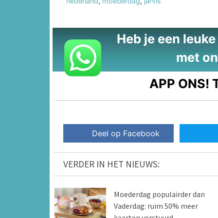
nederland
,
moederdag
,
jarvis
Heb je een leuke t
met on
APP ONS!
T
Deel op Facebook
VERDER IN HET NIEUWS:
Moederdag populairder dan
Vaderdag: ruim 50% meer
kaarten verstuurd