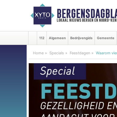
BERGENSDAGBL
lokaal nieuws bergen en noord-ke
112
Algemeen
Bedrijvengids
Gemeente
Home
Specials
Feestdagen
Waarom vie