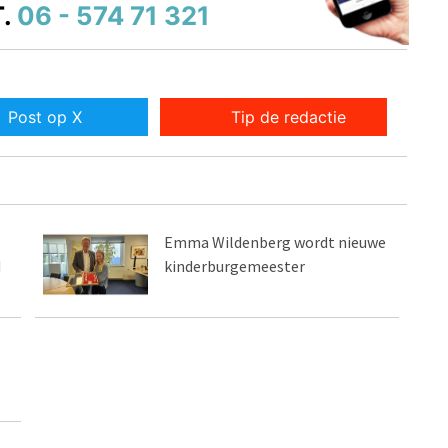
.
06 - 574 71 321
Post op X
Tip de redactie
Emma Wildenberg wordt nieuwe
d
kinderburgemeester