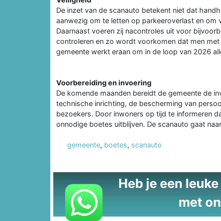
De inzet van de scanauto betekent niet dat handh
aanwezig om te letten op parkeeroverlast en om
Daarnaast voeren zij nacontroles uit voor bijvoor
controleren en zo wordt voorkomen dat men met e
gemeente werkt eraan om in de loop van 2026 alle
Voorbereiding en invoering
De komende maanden bereidt de gemeente de invo
technische inrichting, de bescherming van persoo
bezoekers. Door inwoners op tijd te informeren da
onnodige boetes uitblijven. De scanauto gaat naa
gemeente
,
boetes
,
scanauto
Heb je een leuke t
met on