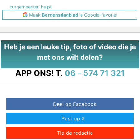
burgemeester
,
helpt
Maak
Bergensdagblad
je Google-favoriet
Heb je een leuke tip, foto of video die je
met ons wilt delen?
APP ONS!
T.
06 - 574 71 321
Deel op Facebook
Post op X
Tip de redactie