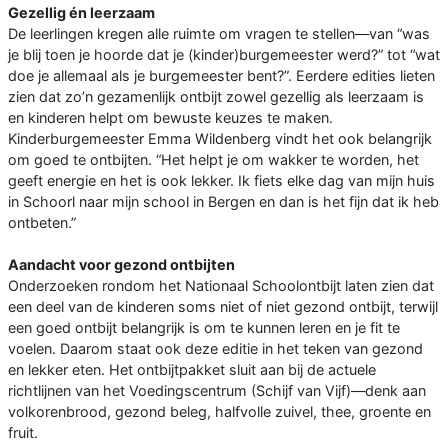
Gezellig én leerzaam
De leerlingen kregen alle ruimte om vragen te stellen—van “was
je blij toen je hoorde dat je (kinder)burgemeester werd?” tot “wat
doe je allemaal als je burgemeester bent?”. Eerdere edities lieten
zien dat zo’n gezamenlijk ontbijt zowel gezellig als leerzaam is
en kinderen helpt om bewuste keuzes te maken.
Kinderburgemeester Emma Wildenberg vindt het ook belangrijk
om goed te ontbijten. “Het helpt je om wakker te worden, het
geeft energie en het is ook lekker. Ik fiets elke dag van mijn huis
in Schoorl naar mijn school in Bergen en dan is het fijn dat ik heb
ontbeten.”
Aandacht voor gezond ontbijten
Onderzoeken rondom het Nationaal Schoolontbijt laten zien dat
een deel van de kinderen soms niet of niet gezond ontbijt, terwijl
een goed ontbijt belangrijk is om te kunnen leren en je fit te
voelen. Daarom staat ook deze editie in het teken van gezond
en lekker eten. Het ontbijtpakket sluit aan bij de actuele
richtlijnen van het Voedingscentrum (Schijf van Vijf)—denk aan
volkorenbrood, gezond beleg, halfvolle zuivel, thee, groente en
fruit.