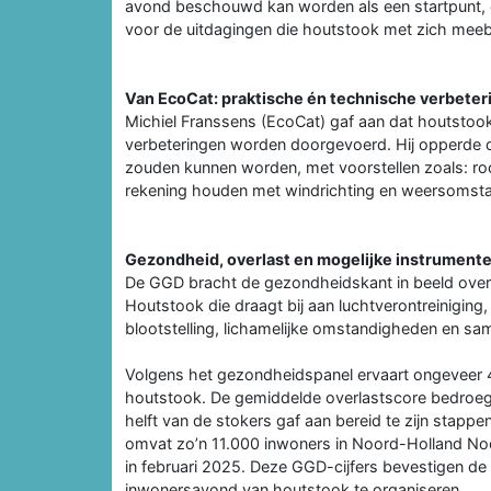
avond beschouwd kan worden als een startpunt, e
voor de uitdagingen die houtstook met zich meeb
Van EcoCat: praktische én technische verbeter
Michiel Franssens (EcoCat) gaf aan dat houtstook n
verbeteringen worden doorgevoerd. Hij opperde d
zouden kunnen worden, met voorstellen zoals: rook
rekening houden met windrichting en weersomstan
Gezondheid, overlast en mogelijke instrument
De GGD bracht de gezondheidskant in beeld over 
Houtstook die draagt bij aan luchtverontreiniging
blootstelling, lichamelijke omstandigheden en sam
Volgens het gezondheidspanel ervaart ongeveer 
houtstook. De gemiddelde overlastscore bedroeg 
helft van de stokers gaf aan bereid te zijn stapp
omvat zo’n 11.000 inwoners in Noord-Holland Noo
in februari 2025. Deze GGD-cijfers bevestigen 
inwonersavond van houtstook te organiseren.