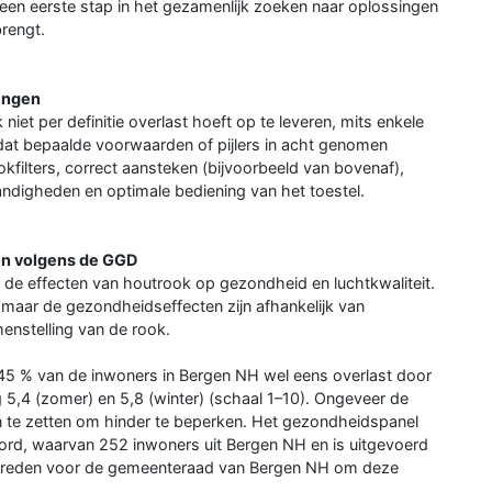
en eerste stap in het gezamenlijk zoeken naar oplossingen
rengt.
ingen
iet per definitie overlast hoeft op te leveren, mits enkele
at bepaalde voorwaarden of pijlers in acht genomen
filters, correct aansteken (bijvoorbeeld van bovenaf),
digheden en optimale bediening van het toestel.
en volgens de GGD
de effecten van houtrook op gezondheid en luchtkwaliteit.
, maar de gezondheidseffecten zijn afhankelijk van
enstelling van de rook.
45 % van de inwoners in Bergen NH wel eens overlast door
5,4 (zomer) en 5,8 (winter) (schaal 1–10). Ongeveer de
en te zetten om hinder te beperken. Het gezondheidspanel
rd, waarvan 252 inwoners uit Bergen NH en is uitgevoerd
de reden voor de gemeenteraad van Bergen NH om deze