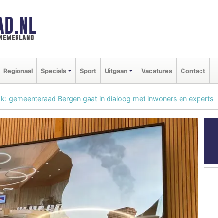
AD.NL
nnemerland
Regionaal
Specials
Sport
Uitgaan
Vacatures
Contact
: gemeenteraad Bergen gaat in dialoog met inwoners en experts