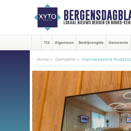
BERGENSDAGBL
lokaal nieuws bergen en noord-ke
112
Algemeen
Bedrijvengids
Gemeente
Home
Gemeente
Inwonersavond houtstook