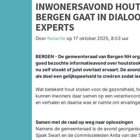
INWONERSAVOND HOUT
BERGEN GAAT IN DIALO
EXPERTS
Door
Redactie
op
17 oktober 2025, 8:53 uur
BERGEN - De gemeenteraad van Bergen NH orga
goed bezochte informatieavond over houtstook i
nu zelf stookt of juist overlast ervaart. De av
als doel een gelijkspeelveld te creëren zodat 
Wat betekent hout stoken voor de gezondheid, he
kunnen inwoners daar samen op een verantwoord
en verhalen en daarna was er ruimte om ervaringen 
Samen met de raad op weg naar oplossingen
Namens de gemeenteraad is de avond georganiseerd
Sjaak Swart en de commissieleden Anita van der S