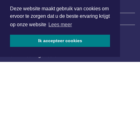
Deze website maakt gebruik van cookies om
ervoor te zorgen dat u de beste ervaring krijgt
|
Nieuws | Sport | Evenementen
op onze website
Lees meer
Ik accepteer cookies
Hoofdvestiging:
van Benthuizenlaan 1
1701 BZ Heerhugowaard
072 8200 600
redactie@xyto.nl
www.xyto.nl
SOCIAL MEDIA
NIEUWSBRIEF AANMELDEN
Schrijf je in voor onze nieuwsbrief en krijg wekelijks een
samenvatting van alle gebeurtenissen uit jouw regio.