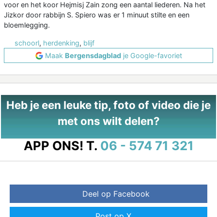
voor en het koor Hejmisj Zain zong een aantal liederen. Na het
Jizkor door rabbijn S. Spiero was er 1 minuut stilte en een
bloemlegging.
schoorl
,
herdenking
,
blijf
Maak
Bergensdagblad
je Google-favoriet
Heb je een leuke tip, foto of video die je
met ons wilt delen?
APP ONS!
T.
06 - 574 71 321
Deel op Facebook
Post op X